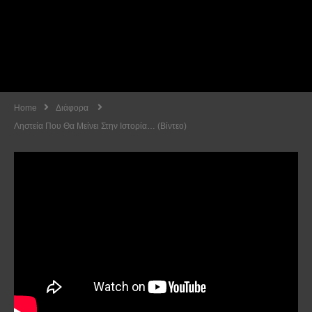
Home
Διάφορα
Ληστεία Που Θα Μείνει Στην Ιστορία… (Βίντεο)