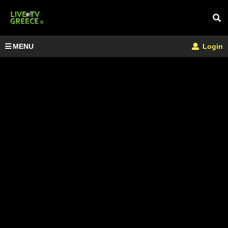
MENU
Login