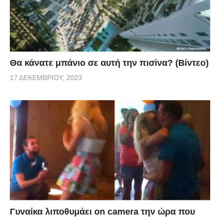
Θα κάνατε μπάνιο σε αυτή την πισίνα? (Βίντεο)
17 ΔΕΚΕΜΒΡΊΟΥ, 2023
Γυναίκα λιποθυμάει on camera την ώρα που