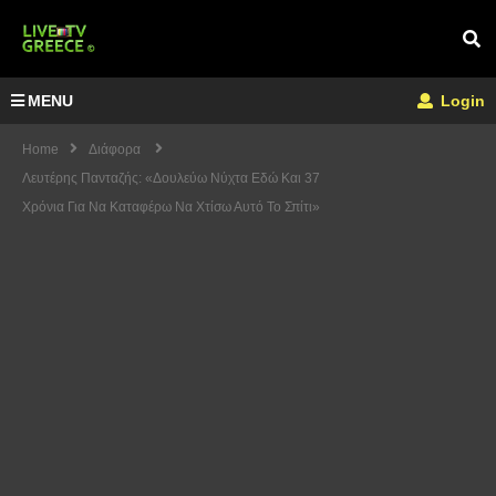
MENU
Login
Home
Διάφορα
Λευτέρης Πανταζής: «Δουλεύω Νύχτα Εδώ Και 37
Χρόνια Για Να Καταφέρω Να Χτίσω Αυτό Το Σπίτι»