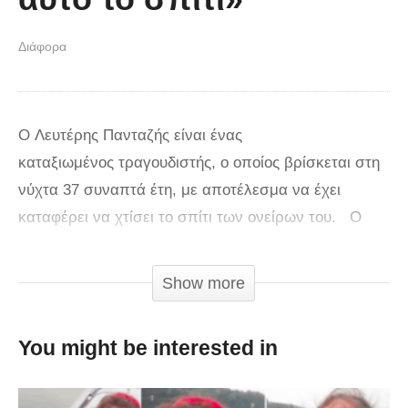
Διάφορα
Ο Λευτέρης Πανταζής είναι ένας
καταξιωμένος τραγουδιστής, ο οποίος βρίσκεται στη
νύχτα 37 συναπτά έτη, με αποτέλεσμα να έχει
καταφέρει να χτίσει το σπίτι των ονείρων του. Ο
τραγουδιστής άνοιξε το πολυτελές σπίτι του στην
εκπομπή “Happy Day” και έκανε μια μίνι ξενάγηση.
Show more
Όπως υπογράμμισε αυτή η μονοκατοικία ήταν όνειρο
ζωής για εκείνον. «Εγώ το σπίτι μου το είδα στο
You might be interested in
όνειρό μου.
Το ονειρεύτηκα και μετά ήθελα να το κάνω έργο όλο