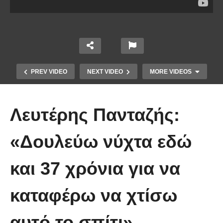
PREV VIDEO
NEXT VIDEO
MORE VIDEOS
Λευτέρης Πανταζής:
«Δουλεύω νύχτα εδώ
και 37 χρόνια για να
Χειριστής κλαρκ έχει μια απίστευτα
καταφέρω να χτίσω
άτυχη μέρα στη δουλειά
αυτό το σπίτι»