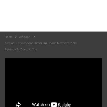
Home
Διάφορα
Λέσβος: Kτηνοτρόφος Πιάνει Στα Πράσα Μετανάστες Να
Σφάζουν Τα Ζωντανά Του