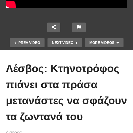
PREV VIDEO
NEXT VIDEO
MORE VIDEOS
Λέσβος: Kτηνοτρόφος
πιάνει στα πράσα
μετανάστες να σφάζουν
Χειριστής κλαρκ έχει μια απίστευτα
τα ζωντανά του
άτυχη μέρα στη δουλειά
Διάφορα