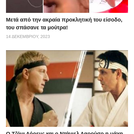
Μετά από την ακραία προκλητική του είσοδο,
του σπάσανε τα μούτρα!
14 ΔΕΚΕΜΒΡΊΟΥ, 2023
Ο Τζόνι Λόρενς και ο Ντάνιελ Λαρούσο η μάχη