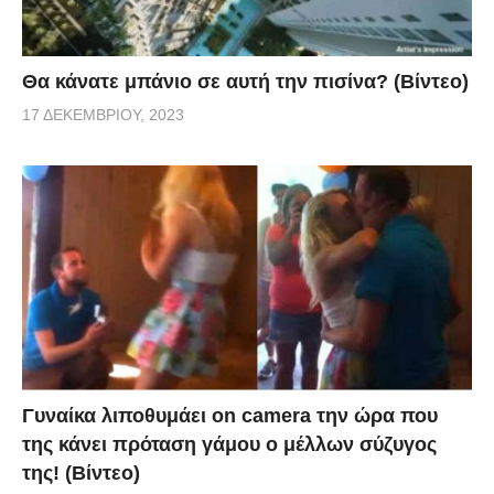
Θα κάνατε μπάνιο σε αυτή την πισίνα? (Βίντεο)
17 ΔΕΚΕΜΒΡΊΟΥ, 2023
Γυναίκα λιποθυμάει on camera την ώρα που
της κάνει πρόταση γάμου ο μέλλων σύζυγος
της! (Βίντεο)