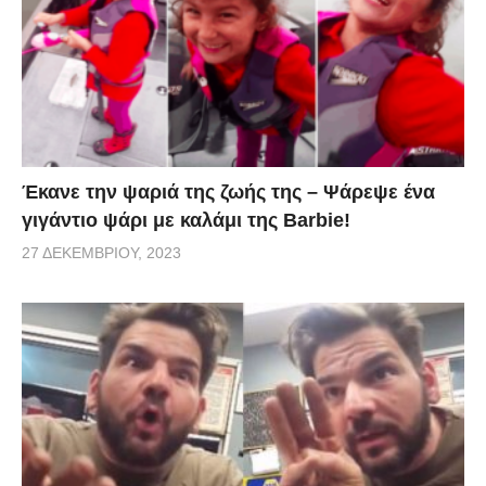
γενναιόδωροι και προσφέρθηκαν να του βάλουν λίγο
κρέας σε μία σακούλα δωρεάν !!! Δείτε το βίντεο
ντοκουμέντο που κάνει το γύρο του διαδικτύου μέσα
από το Facebook.
Πηγή:
lesvosnews.gr
Έκανε την ψαριά της ζωής της – Ψάρεψε ένα
γιγάντιο ψάρι με καλάμι της Barbie!
27 ΔΕΚΕΜΒΡΊΟΥ, 2023