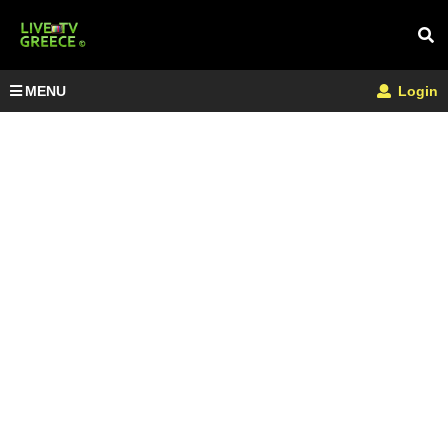
MENU
Login