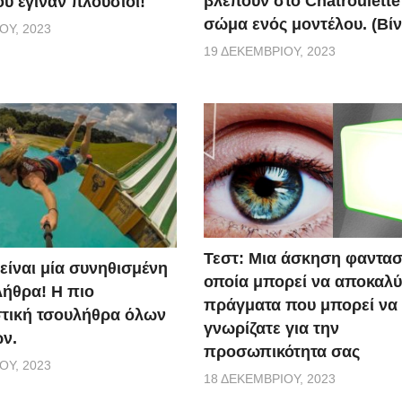
βλέπουν στο Chatroulette
υ έγιναν πλούσιοι!
σώμα ενός μοντέλου. (Βίν
ΟΥ, 2023
19 ΔΕΚΕΜΒΡΊΟΥ, 2023
Τεστ: Μια άσκηση φαντασ
 είναι μία συνηθισμένη
οποία μπορεί να αποκαλύ
ήθρα! Η πιο
πράγματα που μπορεί να
τική τσουλήθρα όλων
γνωρίζατε για την
ν.
προσωπικότητα σας
ΟΥ, 2023
18 ΔΕΚΕΜΒΡΊΟΥ, 2023