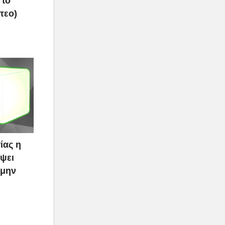
 το
τεο)
ίας η
ψει
 μην