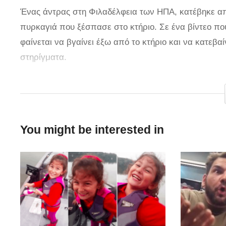
Ένας άντρας στη Φιλαδέλφεια των ΗΠΑ, κατέβηκε απ
πυρκαγιά που ξέσπασε στο κτήριο. Σε ένα βίντεο π
φαίνεται να βγαίνει έξω από το κτήριο και να κατεβα
στηρίγματα.
Ο άντρας που πανικοβλήθηκε από τη φωτιά ήταν τελικ
καταρρίχηση και έφτασε στο έδαφος χωρίς τον παρα
περίπου στις 9:30 μ.μ. και η πυρκαγιά τέθηκε υπό έλε
You might be interested in
τραυματίστηκαν ως αποτέλεσμα της εισπνοής καπνού