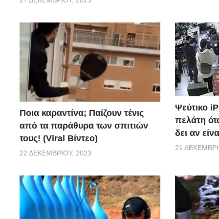
27 ΔΕΚΕΜΒΡΊΟΥ, 2023
Ψεύτικο i
Ποια καραντίνα; Παίζουν τένις
πελάτη ότα
από τα παράθυρα των σπιτιών
δει αν είν
τους! (Viral Βίντεο)
21 ΔΕΚΕΜΒΡΊ
22 ΔΕΚΕΜΒΡΊΟΥ, 2023