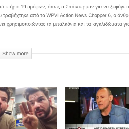
ό κτήριο 19 ορόφων, όπως ο Σπάιντερμαν για να ξεφύγει
ου τραβήχτηκε από το WPVI Action News Chopper 6, ο άνθ
ίνει χρησιμοποιώντας τα μπαλκόνια και τα κιγκλιδώματα γι
ά πολύ ψύχραιμος και ακριβής στις κινήσεις του κατά την
Show more
μικρό τραυματισμό. Η πυροσβεστική υπηρεσία έφτασε στο
γχο στις 10:56 μ.μ. Τέσσερις κάτοικοι και τρεις αστυνομικο
 και της εξάντλησης από τις υψηλές θερμοκρασίες.