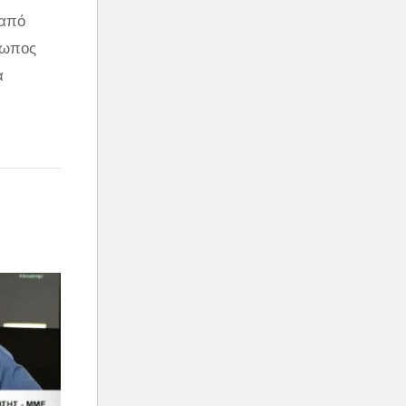
 από
ρωπος
α
 σημείο
ί