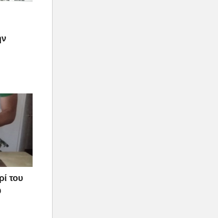
ην
ρί του
υ