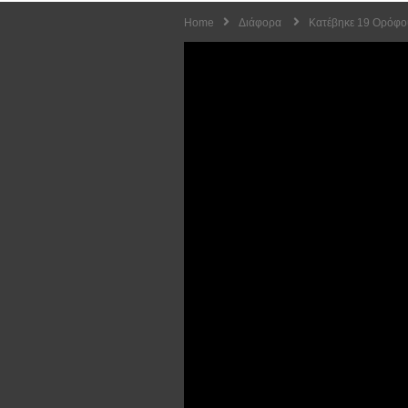
Home
Διάφορα
Κατέβηκε 19 Ορόφο