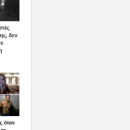
στές
ης, δεν
σε
η
ς όταν