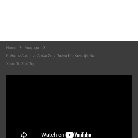
Home
Διάφορα
Καθόταν Αμέριμνη Δίπλα Στην Πισίνα Και Κόντεψε Να
Χάσει Τη Ζωή Της