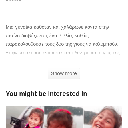
Μια γυναίκα καθόταν και χαλάρωνε κοντά στην
πισίνα διαβάζοντας ένα βιβλίο, καθώς
παρακολουθούσε τους δύο της γιους να κολυμπούν.
Ξαφνικά άκουσε ένα κρακ από δέντρο και ο γιος της
φώναξε «Μαμά τρέχα!».
Show more
Τα γρήγορα αντανακλαστικά της ήταν και αυτά που
τελικά την έσωσαν, αφού αν είχε καθυστερήσει
You might be interested in
ακόμη και ένα δευτερόλεπτο θα ήταν μοιραίο.