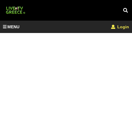
MENU
Login