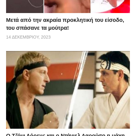
Μετά από την ακραία προκλητική του είσοδο,
του σπάσανε τα μούτρα!
14 ΔΕΚΕΜΒΡΊΟΥ, 2023
Ο Τζόνι Λόρενς και ο Ντάνιελ Λαρούσο η μάχη