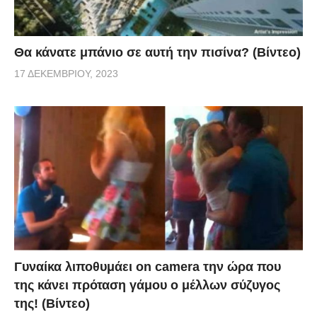
Θα κάνατε μπάνιο σε αυτή την πισίνα? (Βίντεο)
17 ΔΕΚΕΜΒΡΊΟΥ, 2023
Γυναίκα λιποθυμάει on camera την ώρα που
της κάνει πρόταση γάμου ο μέλλων σύζυγος
της! (Βίντεο)