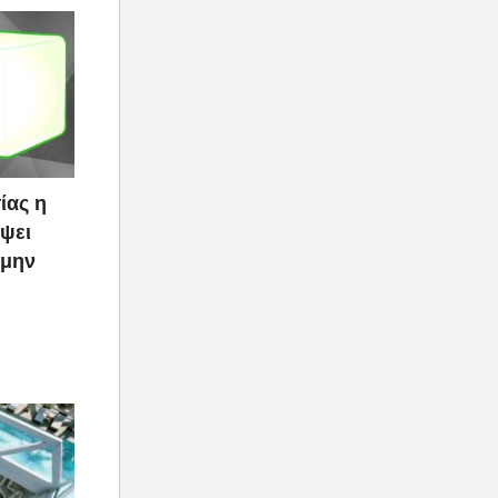
ίας η
ψει
 μην