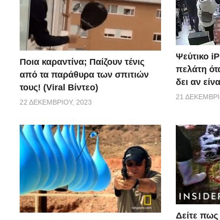
Ψεύτικο i
Ποια καραντίνα; Παίζουν τένις
πελάτη ότα
από τα παράθυρα των σπιτιών
δει αν είν
τους! (Viral Βίντεο)
21 ΔΕΚΕΜΒΡΊ
22 ΔΕΚΕΜΒΡΊΟΥ, 2023
Δείτε πως 