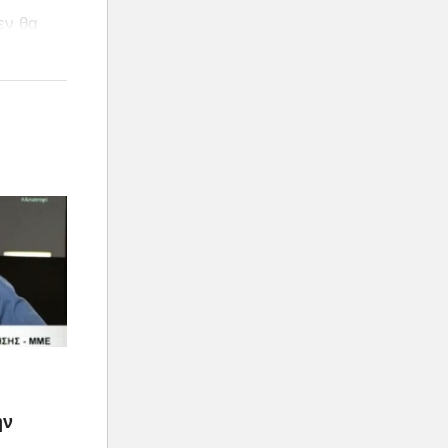
εν θα
ην