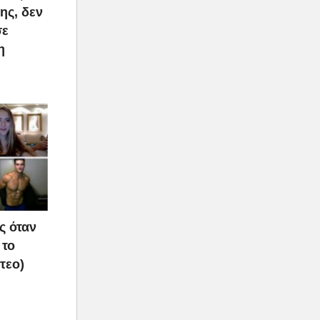
ης, δεν
σε
η
ς όταν
 το
τεο)