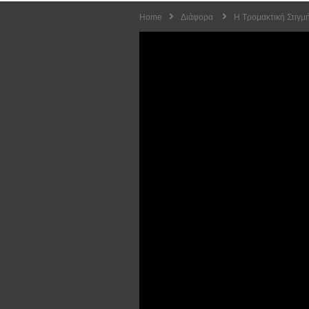
Home
Διάφορα
Η Τρομακτική Στιγμ