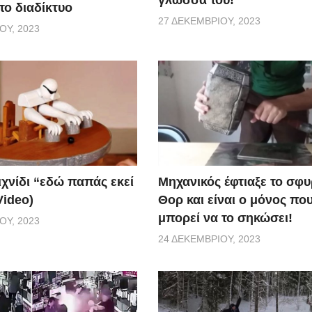
γλώσσα του!
το διαδίκτυο
27 ΔΕΚΕΜΒΡΊΟΥ, 2023
ΟΥ, 2023
ιχνίδι “εδώ παπάς εκεί
Μηχανικός έφτιαξε το σφυ
Video)
Θορ και είναι ο μόνος πο
μπορεί να το σηκώσει!
ΟΥ, 2023
24 ΔΕΚΕΜΒΡΊΟΥ, 2023