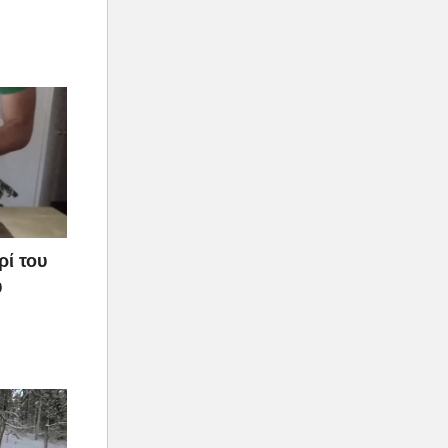
ρί του
υ