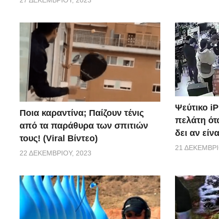
27 ΔΕΚΕΜΒΡΊΟΥ, 2023
Ψεύτικο i
Ποια καραντίνα; Παίζουν τένις
πελάτη ότα
από τα παράθυρα των σπιτιών
δει αν είν
τους! (Viral Βίντεο)
21 ΔΕΚΕΜΒΡΊ
22 ΔΕΚΕΜΒΡΊΟΥ, 2023