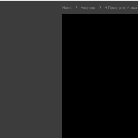
Home
Διάφορα
Η Προφητική Ατάκα 