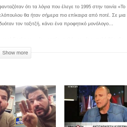
νταζόταν ότι τα λόγια που έλεγε το 1995 στην ταινία «Το
λόπουλου θα ήταν σήμερα πιο επίκαιρα από ποτέ. Σε μια
δυόταν τον ταξιτζή, κάνει ένα προφητικό μονόλογο…
γορα! Γιατί η αγωνία κρατάει πολύ και κάνει πολύ θόρυβο»
ς! Δείτε την χαρακτηριστική σκηνή της ταινίας που θα σας κ
Show more