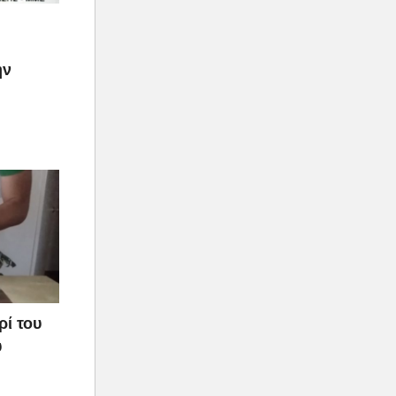
ην
ρί του
υ