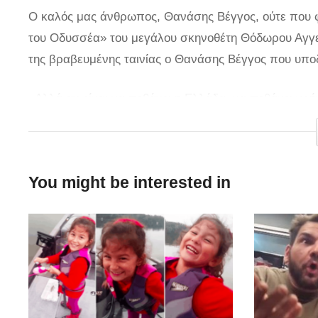
Ο καλός μας άνθρωπος, Θανάσης Βέγγος, ούτε που φα
του Οδυσσέα» του μεγάλου σκηνοθέτη Θόδωρου Αγγε
της βραβευμένης ταινίας ο Θανάσης Βέγγος που υπο
«Αλλά αν είναι να πεθάνει η Ελλάδα, να πεθάνει γρή
χρόνια μετά, οι λέξεις μοιάζουν να έχουν γραφτεί χτε
ανατριχιάσετε.
You might be interested in