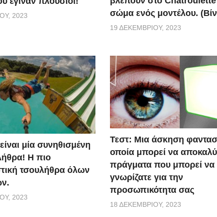
βλέπουν στο Chatroulette
υ έγιναν πλούσιοι!
σώμα ενός μοντέλου. (Βίν
ΟΥ, 2023
19 ΔΕΚΕΜΒΡΊΟΥ, 2023
Τεστ: Μια άσκηση φαντασ
 είναι μία συνηθισμένη
οποία μπορεί να αποκαλύ
ήθρα! Η πιο
πράγματα που μπορεί να
τική τσουλήθρα όλων
γνωρίζατε για την
ν.
προσωπικότητα σας
ΟΥ, 2023
18 ΔΕΚΕΜΒΡΊΟΥ, 2023