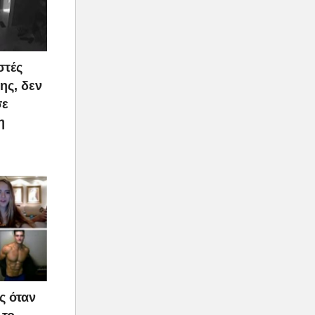
στές
ης, δεν
σε
η
ς όταν