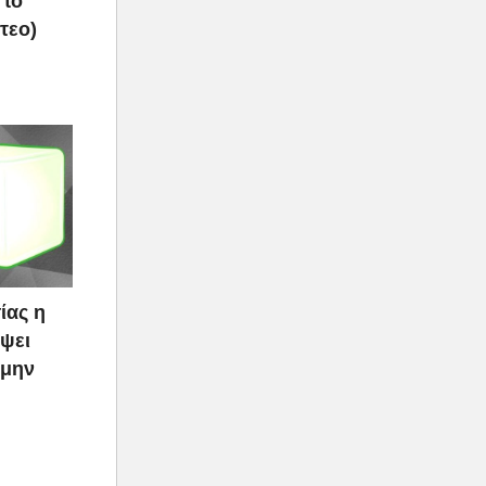
 το
τεο)
ίας η
ψει
 μην