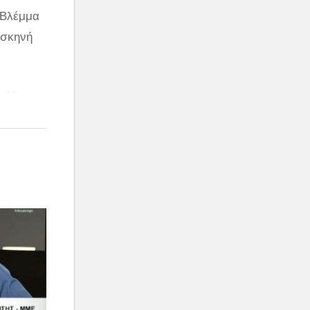
 Βλέμμα
 σκηνή
. 19
άνει να