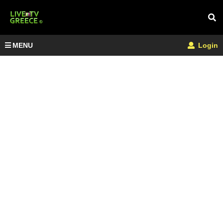
MENU
Login