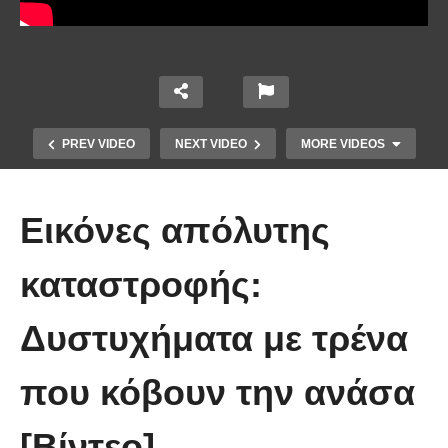
PREV VIDEO
NEXT VIDEO
MORE VIDEOS
Εικόνες απόλυτης
καταστροφής:
Δυστυχήματα με τρένα
Χειριστής κλαρκ έχει μια απίστευτα
που κόβουν την ανάσα
άτυχη μέρα στη δουλειά
[Βίντεο]