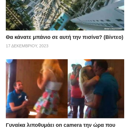
Θα κάνατε μπάνιο σε αυτή την πισίνα? (Βίντεο)
17 ΔΕΚΕΜΒΡΊΟΥ, 2023
Γυναίκα λιποθυμάει on camera την ώρα που