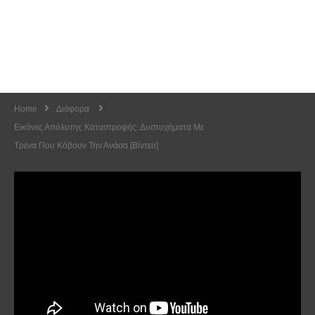
Home
Διάφορα
Εικόνες Απόλυτης Καταστροφής: Δυστυχήματα Με
Τρένα Που Κόβουν Την Ανάσα [Βίντεο]