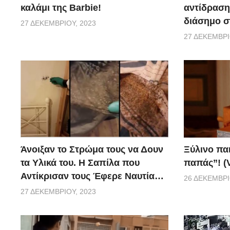
καλάμι της Barbie!
αντίδραση 
διάσημο σ
27 ΔΕΚΕΜΒΡΊΟΥ, 2023
27 ΔΕΚΕΜΒΡΊ
Ξύλινο πα
Άνοιξαν το Στρώμα τους να Δουν
παπάς”! (
τα Υλικά του. Η Σαπίλα που
Αντίκρισαν τους Έφερε Ναυτία…
26 ΔΕΚΕΜΒΡΊ
27 ΔΕΚΕΜΒΡΊΟΥ, 2023