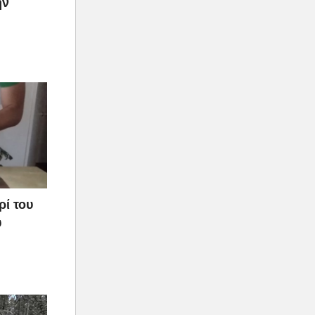
ην
ρί του
υ