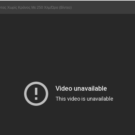
ντας Χωρίς Κράνος Με 250 Χλμ/ώρα (Βίντεο)