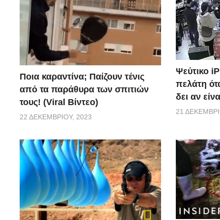
Ψεύτικο i
Ποια καραντίνα; Παίζουν τένις
πελάτη ότα
από τα παράθυρα των σπιτιών
δει αν είν
τους! (Viral Βίντεο)
21 ΔΕΚΕΜΒΡΊ
22 ΔΕΚΕΜΒΡΊΟΥ, 2023