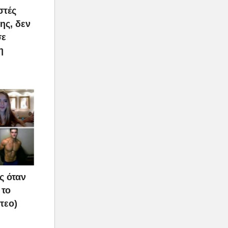
στές
ης, δεν
σε
η
ς όταν
 το
τεο)