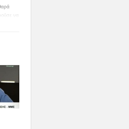
θαρά
ρούσε να