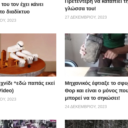
Πρετεντέρη να καταπιεί τ
του τον έχει κάνει
γλώσσα του!
το διαδίκτυο
27 ΔΕΚΕΜΒΡΊΟΥ, 2023
ΟΥ, 2023
ιχνίδι “εδώ παπάς εκεί
Μηχανικός έφτιαξε το σφυ
Video)
Θορ και είναι ο μόνος πο
μπορεί να το σηκώσει!
ΟΥ, 2023
24 ΔΕΚΕΜΒΡΊΟΥ, 2023