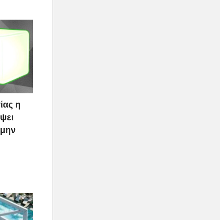
ίας η
ψει
 μην