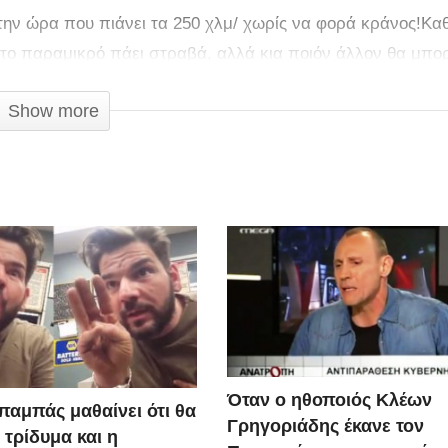
την ώρα που πιάνει τα 250 χλμ/ χωρίς να φορά κράνος!Κα
α το παραμικρό πάει στραβά, αλλά κια ποιόν άλλον θα μπο
Show more
Όταν ο ηθοποιός Κλέων
παμπάς μαθαίνει ότι θα
Γρηγοριάδης έκανε τον
 τρίδυμα και η