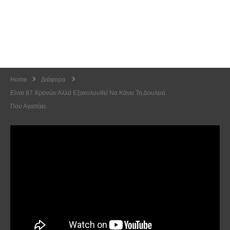
Home
Διάφορα
Είναι 87 Χρονών Αλλά Εξακολουθεί Να Κάνει Τη Δουλειά
Που Αγαπάει.