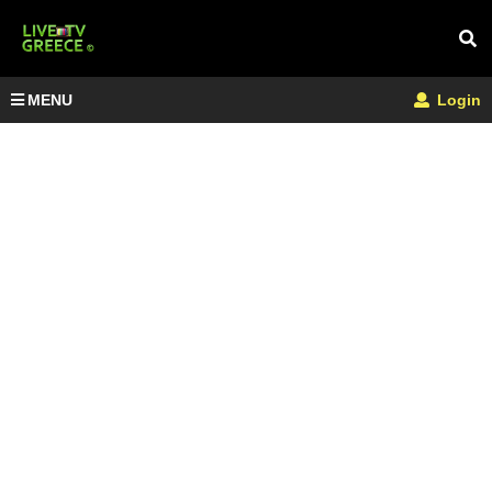
MENU
Login