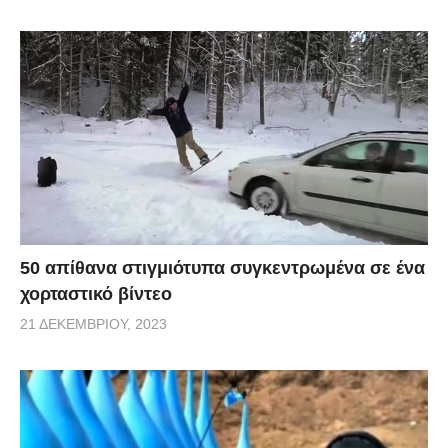
50 απίθανα στιγμιότυπα συγκεντρωμένα σε ένα
χορταστικό βίντεο
21 ΔΕΚΕΜΒΡΊΟΥ, 2023