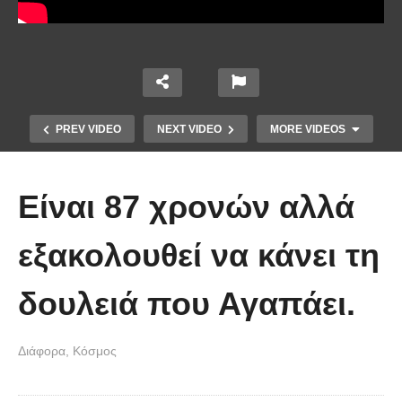
PREV VIDEO
NEXT VIDEO
MORE VIDEOS
Είναι 87 χρονών αλλά
εξακολουθεί να κάνει τη
δουλειά που Αγαπάει.
Πιάνοντας τα 320 χλμ/ώρα στην
Διάφορα
Κόσμος
Autobahn με μια Ferrari FF