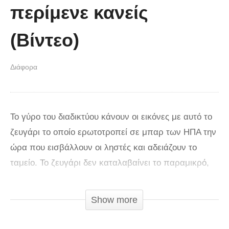
περίμενε κανείς
(Βίντεο)
Διάφορα
Το γύρο του διαδικτύου κάνουν οι εικόνες με αυτό το
ζευγάρι το οποίο ερωτοτροπεί σε μπαρ των ΗΠΑ την
ώρα που εισβάλλουν οι ληστές και αδειάζουν το
ταμείο. Το ζευγάρι δεν καταλαβαίνει το παραμικρό,
συνεχίζει τις αγκαλιές και τα φιλιά και
αντιλαμβάνεται τι συμβαίνει μόνο όταν οι ληστές
Show more
φεύγουν από το κατάστημα. Δείτε το βίντεο από την
κάμερα ασφαλείας του μπαρ.