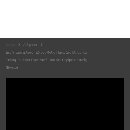
Home
Διάφορα
Δεν Υπάρχει Αυτό! Έδιναν Φιλιά Πάνω Στο Μπαρ Και
Εκείνη Την Ώρα Έγινε Αυτό Που Δεν Περίμενε Κανείς
(Βίντεο)