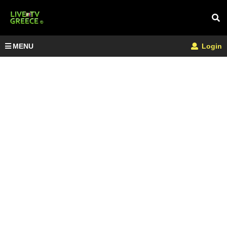
MENU
Login