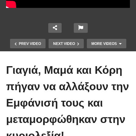
PREV VIDEO
NEXT VIDEO
MORE VIDEOS
Γιαγιά, Μαμά και Κόρη
πήγαν να αλλάξουν την
Εμφάνισή τους και
Χειριστής κλαρκ έχει μια απίστευτα
μεταμορφώθηκαν στην
άτυχη μέρα στη δουλειά
κυριολεξία!