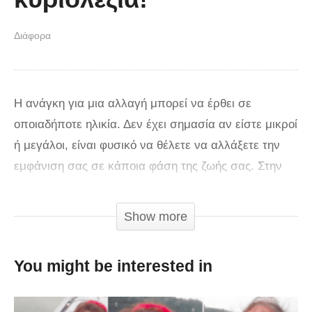
Διάφορα
Η ανάγκη για μια αλλαγή μπορεί να έρθει σε
οποιαδήποτε ηλικία. Δεν έχει σημασία αν είστε μικροί
ή μεγάλοι, είναι φυσικό να θέλετε να αλλάξετε την
εμφάνιση σας σε κάποια φάση της ζωής σας. Στην
τελική, πολλοί από εμάς έχουμε τα ίδια μαλλιά,
ρούχα και μακιγιάζ για πολλά χρόνια. Το 2014
Show more
μπήκαν στο κομμωτήριο του Makeover Guy τρεις
γενιές γυναικών. Η Bonnie, η Pam και η Amy είναι
You might be interested in
μια γιαγιά, μητέρα και κόρη αντίστοιχα που
αποφάσισαν ότι είχαν όλες ανάγκη μια αλλαγή στην