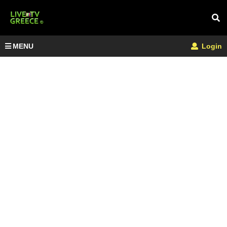
MENU
Login