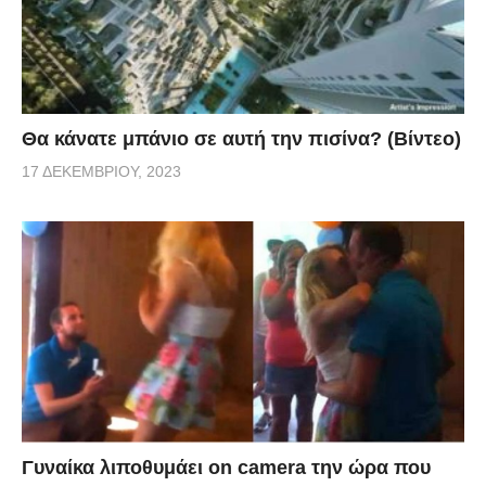
Θα κάνατε μπάνιο σε αυτή την πισίνα? (Βίντεο)
17 ΔΕΚΕΜΒΡΊΟΥ, 2023
Γυναίκα λιποθυμάει on camera την ώρα που