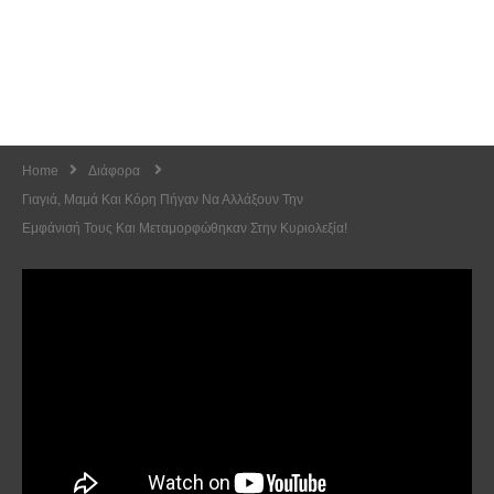
Home
Διάφορα
Γιαγιά, Μαμά Και Κόρη Πήγαν Να Αλλάξουν Την
Εμφάνισή Τους Και Μεταμορφώθηκαν Στην Κυριολεξία!