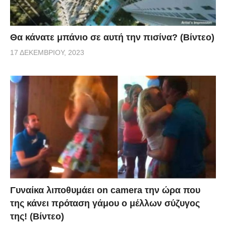
Θα κάνατε μπάνιο σε αυτή την πισίνα? (Βίντεο)
17 ΔΕΚΕΜΒΡΊΟΥ, 2023
Γυναίκα λιποθυμάει on camera την ώρα που
της κάνει πρόταση γάμου ο μέλλων σύζυγος
της! (Βίντεο)