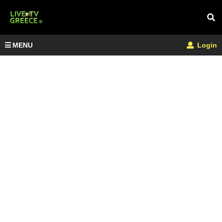
MENU
Login