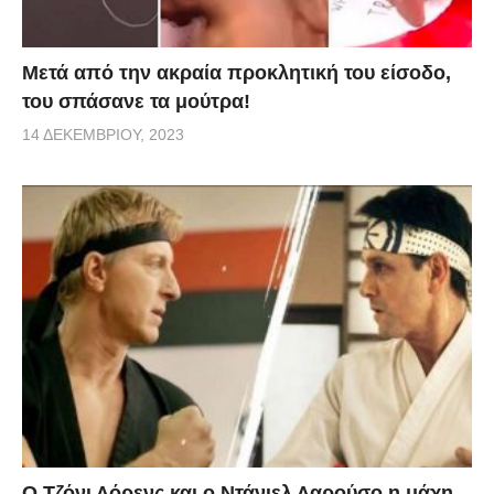
Μετά από την ακραία προκλητική του είσοδο,
του σπάσανε τα μούτρα!
14 ΔΕΚΕΜΒΡΊΟΥ, 2023
Ο Τζόνι Λόρενς και ο Ντάνιελ Λαρούσο η μάχη