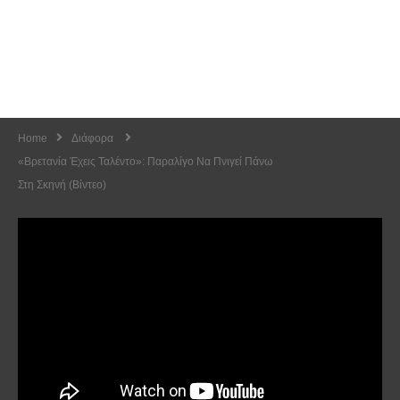
Home
Διάφορα
«Βρετανία Έχεις Ταλέντο»: Παραλίγο Να Πνιγεί Πάνω
Στη Σκηνή (Βίντεο)