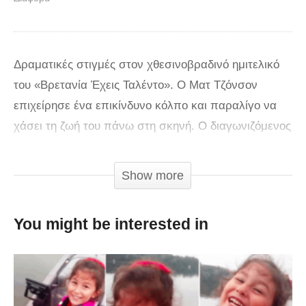
Δραματικές στιγμές στον χθεσινοβραδινό ημιτελικό
του «Βρετανία Έχεις Ταλέντο». Ο Ματ Τζόνσον
επιχείρησε ένα επικίνδυνο κόλπο και παραλίγο να
χάσει τη ζωή του πάνω στη σκηνή. Ο διαγωνιζόμενος
προσπάθησε να ανοίξει κάποιες κλειδαριές, ενώ το
κεφάλι του ήταν βυθισμένο μέσα στο νερό. Στην
Show more
αρχή φαινόταν να τα πηγαίνει καλά, καθώς κατάφερε
να βγάλει γρήγορα τις χειροπέδες. Ωστόσο, η
You might be interested in
συνέχεια ήταν άκρως δραματική…