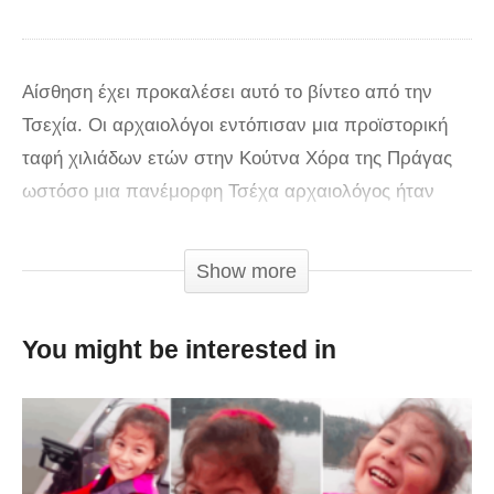
Αίσθηση έχει προκαλέσει αυτό το βίντεο από την
Τσεχία. Οι αρχαιολόγοι εντόπισαν μια προϊστορική
ταφή χιλιάδων ετών στην Κούτνα Χόρα της Πράγας
ωστόσο μια πανέμορφη Τσέχα αρχαιολόγος ήταν
αυτή που έκλεψε τη δόξα. Η ξανθιά γυναίκα δείχνει
αφοσιωμένη στην εργασία της ωστόσο τα κολλητά
Show more
ρούχα και το πλούσιο μπούστο της, της έκαναν
διάσημη εν ριπή οφθαλμού.
Το όνομά της δεν έχει
You might be interested in
γίνει γνωστό, ωστόσο όλοι αναρωτιούνται «εάν δεν
είναι αυτή η πιο σέχι αρχαιολόγος του κόσμου, ποια
είναι;»!
Πηγή
.tilestwra.com