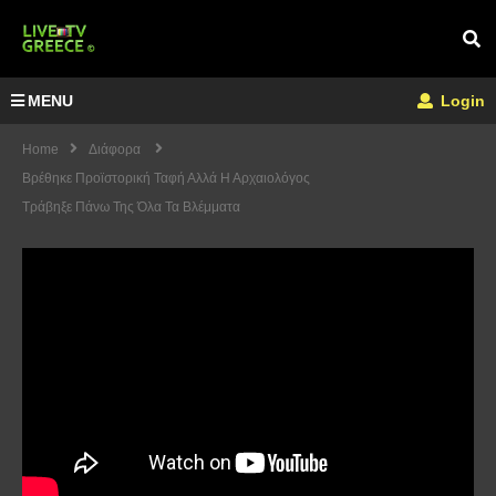
MENU
Login
Home
Διάφορα
Βρέθηκε Προϊστορική Ταφή Αλλά Η Αρχαιολόγος
Τράβηξε Πάνω Της Όλα Τα Βλέμματα