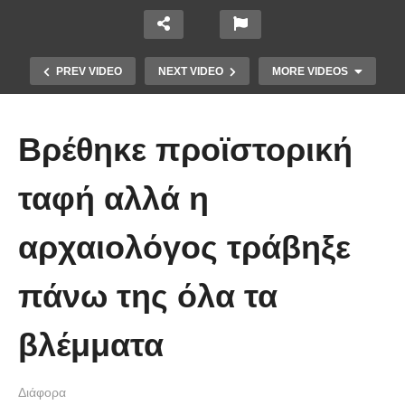
PREV VIDEO
NEXT VIDEO
MORE VIDEOS
Βρέθηκε προϊστορική
ταφή αλλά η
αρχαιολόγος τράβηξε
Χειριστής κλαρκ έχει μια απίστευτα
πάνω της όλα τα
άτυχη μέρα στη δουλειά
βλέμματα
Διάφορα