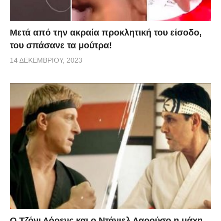
Μετά από την ακραία προκλητική του είσοδο,
του σπάσανε τα μούτρα!
14 ΔΕΚΕΜΒΡΊΟΥ, 2023
Ο Τζόνι Λόρενς και ο Ντάνιελ Λαρούσο η μάχη