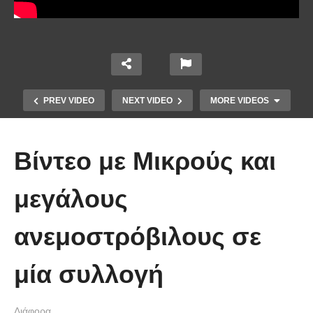
PREV VIDEO
NEXT VIDEO
MORE VIDEOS
Βίντεο με Μικρούς και
μεγάλους
ανεμοστρόβιλους σε
Χειριστής κλαρκ έχει μια απίστευτα
μία συλλογή
άτυχη μέρα στη δουλειά
Διάφορα