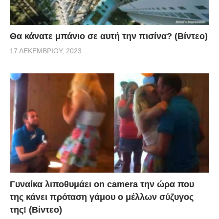
Θα κάνατε μπάνιο σε αυτή την πισίνα? (Βίντεο)
17 ΔΕΚΕΜΒΡΊΟΥ, 2023
Γυναίκα λιποθυμάει on camera την ώρα που
της κάνει πρόταση γάμου ο μέλλων σύζυγος
της! (Βίντεο)