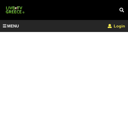
MENU
Login