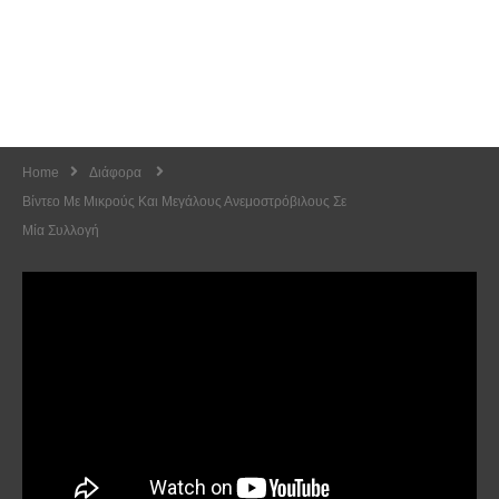
Home
Διάφορα
Βίντεο Με Μικρούς Και Μεγάλους Ανεμοστρόβιλους Σε
Μία Συλλογή