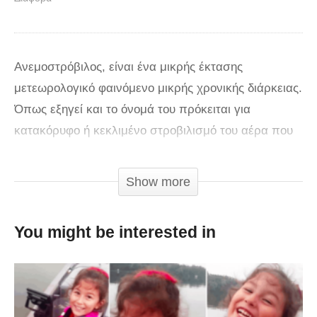
Ανεμοστρόβιλος, είναι ένα μικρής έκτασης
μετεωρολογικό φαινόμενο μικρής χρονικής διάρκειας.
Όπως εξηγεί και το όνομά του πρόκειται για
κατακόρυφο ή κεκλιμένο στροβιλισμό του αέρα που
διαρκεί από μερικά δευτερόλεπτα μέχρι λίγα λεπτά
της ώρας. Στο βίντεο απεικονίζεται η «μανία» με την
Show more
οποία παρασέρνει τα πάντα στο πέρασμα του, από
καρέκλες μέχρι μεγάλα έπιπλα.
You might be interested in