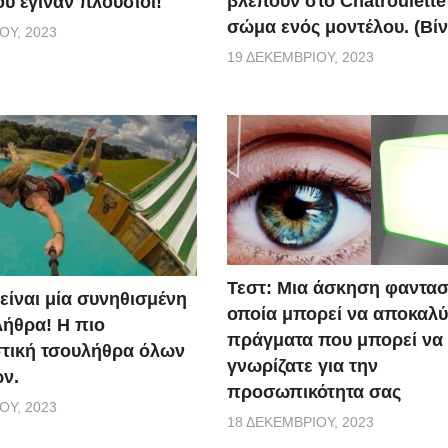
βλέπουν στο Chatroulette
υ έγιναν πλούσιοι!
σώμα ενός μοντέλου. (Βίν
ΟΥ, 2023
19 ΔΕΚΕΜΒΡΊΟΥ, 2023
Τεστ: Μια άσκηση φαντασ
 είναι μία συνηθισμένη
οποία μπορεί να αποκαλύ
ήθρα! Η πιο
πράγματα που μπορεί να
τική τσουλήθρα όλων
γνωρίζατε για την
ν.
προσωπικότητα σας
ΟΥ, 2023
18 ΔΕΚΕΜΒΡΊΟΥ, 2023