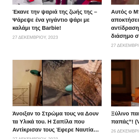
Έκανε την ψαριά της ζωής της –
Αυτός ο Μ
protothema.gr
Ψάρεψε ένα γιγάντιο ψάρι με
αποκτήσει
καλάμι της Barbie!
αντίδραση 
διάσημο σ
27 ΔΕΚΕΜΒΡΊΟΥ, 2023
27 ΔΕΚΕΜΒΡΊ
Ξύλινο πα
Άνοιξαν το Στρώμα τους να Δουν
παπάς”! (
τα Υλικά του. Η Σαπίλα που
Αντίκρισαν τους Έφερε Ναυτία…
26 ΔΕΚΕΜΒΡΊ