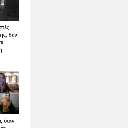
στές
ης, δεν
σε
η
ς όταν