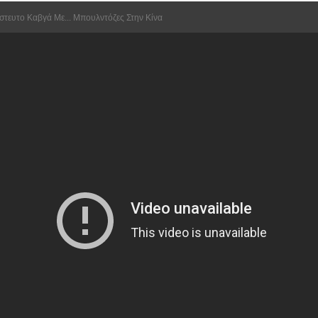
πίστευτο Καβγά Με... Μπουλντόζες Στην Κίνα