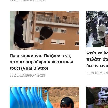
27 ΔΕΚΕΜΒΡΊΟΥ, 2023
Ψεύτικο i
Ποια καραντίνα; Παίζουν τένις
πελάτη ότα
από τα παράθυρα των σπιτιών
δει αν είν
τους! (Viral Βίντεο)
21 ΔΕΚΕΜΒΡΊ
22 ΔΕΚΕΜΒΡΊΟΥ, 2023