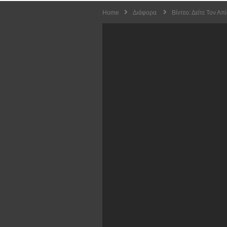
Home
Διάφορα
Βίντεο: Δείτε Τον Α