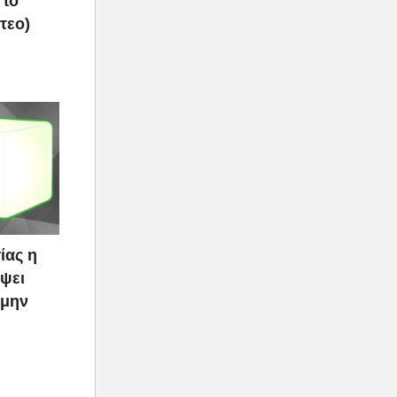
 το
τεο)
ίας η
ψει
 μην