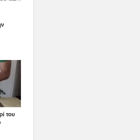
ην
ρί του
υ