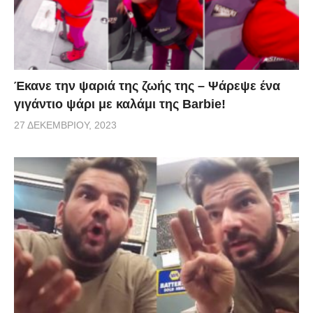
κατασκευής που εύκολα κανείς μπορεί να
μπερδευτεί και να νομίσει ότι είναι κάποιο trailer από
ταινία της Disney και όχι μια εργασία φοιτητών.
Έκανε την ψαριά της ζωής της – Ψάρεψε ένα
Πηγή:
tilestwra.com
γιγάντιο ψάρι με καλάμι της Barbie!
27 ΔΕΚΕΜΒΡΊΟΥ, 2023