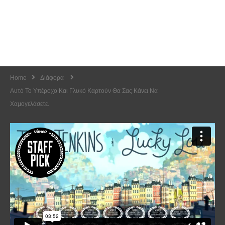
Home
Διάφορα
Αυτό Το Υπέροχο Και Γλυκό Καρτούν Θα Σας Κάνει Να
Χαμογελάσετε.