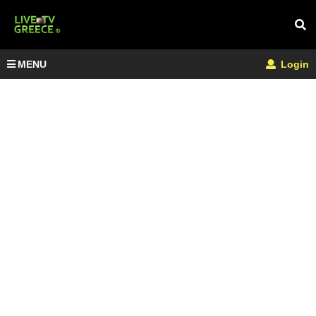
MENU
Login