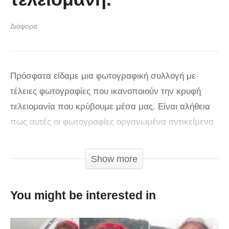
Διάφορα
Πρόσφατα είδαμε μια φωτογραφική συλλογή με
τέλειες φωτογραφίες που ικανοποιούν την κρυφή
τελειομανία που κρύβουμε μέσα μας. Είναι αλήθεια
πως αυτές οι φωτογραφίες οργανωμένα αντικείμενα
η με συμμετρικά τέλειες καταστάσεις προσφέρουν
στο καθένα μας μια δόση ευχαρίστησης ή
Show more
ικανοποίησης βέβαια για μερικούς αυτή η δόση
μπορεί να είναι σε μικρότερους βαθμούς ενώ σε
You might be interested in
άλλους σε μεγαλύτερους. Ακόμη και να μην έχετε
διαγνωστεί με OCD (Ιδεοψυχαναγκαστική διαταραχή)