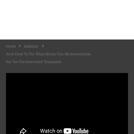
Home
Διάφορα
Αυτό Είναι Το Πιο Τέλειο Βίντεο Που Θα Ικανοποιήσει
Και Τον Πιο Απαιτητικό Τελειομανή.