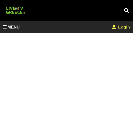
MENU
Login