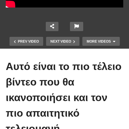
PREV VIDEO
NEXT VIDEO
MORE VIDEOS
Αυτό είναι το πιο τέλειο
βίντεο που θα
ικανοποιήσει και τον
Χειριστής κλαρκ έχει μια απίστευτα
πιο απαιτητικό
άτυχη μέρα στη δουλειά
τελειομανή.