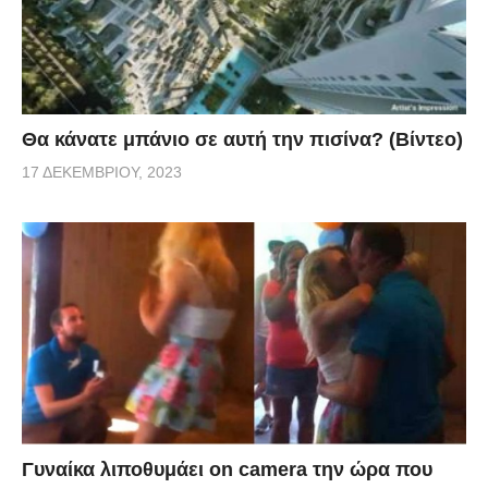
Θα κάνατε μπάνιο σε αυτή την πισίνα? (Βίντεο)
17 ΔΕΚΕΜΒΡΊΟΥ, 2023
Γυναίκα λιποθυμάει on camera την ώρα που