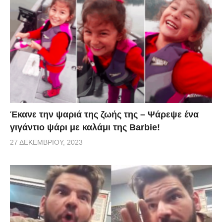
που είναι μια σοβαρή ψυχολογική αρρώστια το
βίντεο που ακολουθεί πραγματικά μας προφέρει μια
αίσθηση τελειότητας παρόμοιας ικανοποίησης όπως
των ψυχαναγκαστικών ανθρώπων. Το μόνο σίγουρο
είναι ότι το βίντεο που θα δείτε προσφέρει μια
ανεξήγητη αίσθηση ευχαρίστησης και ευτυχίας.
via
Έκανε την ψαριά της ζωής της – Ψάρεψε ένα
γιγάντιο ψάρι με καλάμι της Barbie!
27 ΔΕΚΕΜΒΡΊΟΥ, 2023