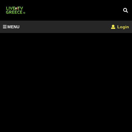
MENU
Login