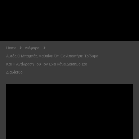
Home
Διάφορα
Αυτός Ο Μπαμπάς Μαθαίνει Ότι Θα Αποκτήσει Τρίδυμα
Και Η Αντίδραση Του Τον Έχει Κάνει Διάσημο Στο
Διαδίκτυο