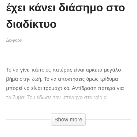
έχει κάνει διάσημο στο
διαδίκτυο
Διάφορα
Το να γίνει κάποιος πατέρας είναι αρκετά μεγάλο
βήμα στην ζωή. Το να αποκτήσεις όμως τρίδυμα
μπορεί να είναι τρομαχτικό. Αντίδραση πάτερα για
τρίδυμα: Του έδωσε τον υπέρηχο στα χέρια
Φανταστείτε λοιπόν πώς ένιωθε αυτή η μαμά όταν
ανακοίνωνε στον σύζυγό της ότι θα αποκτήσουν όχι
Show more
ένα, ούτε δύο αλλά τρία μωρά. Η Stephanie Valas,
επισκέφθηκε τον σύζυγό της με το υπερηχογράφημα