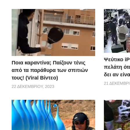
Ψεύτικο i
Ποια καραντίνα; Παίζουν τένις
πελάτη ότα
από τα παράθυρα των σπιτιών
δει αν είν
τους! (Viral Βίντεο)
21 ΔΕΚΕΜΒΡΊ
22 ΔΕΚΕΜΒΡΊΟΥ, 2023