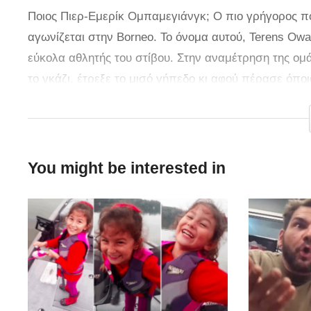
Ποιος Πιερ-Εμερίκ Ομπαμεγιάνγκ; Ο πιο γρήγορος πο
αγωνίζεται στην Borneo. Το όνομα αυτού, Terens Ow
εύκολα αθλητής του στίβου. Στην αναμέτρηση της ομά
το γκάζι, έτρεξε το μισό γήπεδο κι αφού πέρασε ό
0-3 για την Borneo.
You might be interested in