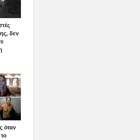
στές
ης, δεν
σε
η
ς όταν
 το