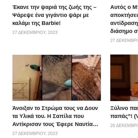
Έκανε την ψαριά της ζωής της –
Αυτός ο Μ
Ψάρεψε ένα γιγάντιο ψάρι με
αποκτήσει
καλάμι της Barbie!
αντίδραση 
διάσημο σ
27 ΔΕΚΕΜΒΡΊΟΥ, 2023
27 ΔΕΚΕΜΒΡΊ
Ξύλινο πα
Άνοιξαν το Στρώμα τους να Δουν
παπάς”! (
τα Υλικά του. Η Σαπίλα που
Αντίκρισαν τους Έφερε Ναυτία…
26 ΔΕΚΕΜΒΡΊ
27 ΔΕΚΕΜΒΡΊΟΥ, 2023