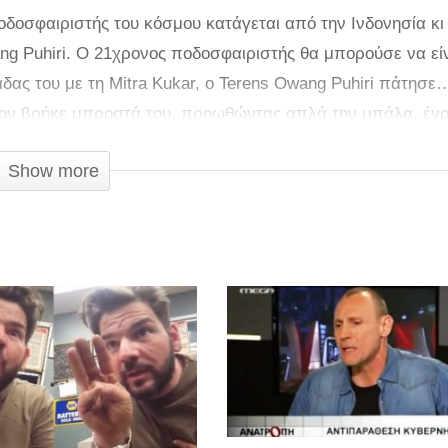
δοσφαιριστής του κόσμου κατάγεται από την Ινδονησία κι
ang Puhiri. Ο 21χρονος ποδοσφαιριστής θα μπορούσε να εί
δας του με τη Mitra Kukar, o Terens Owang Puhiri πάτησε
ποιον βρήκε μπροστά του, προωθώντας απλά την μπάλα, έγ
Show more