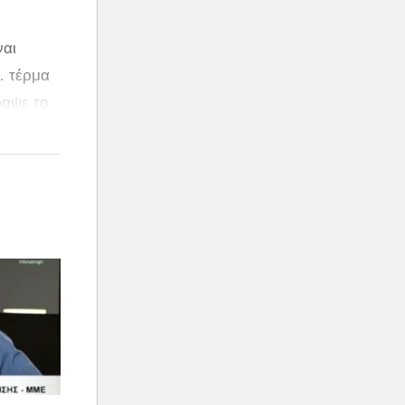
ναι
… τέρμα
ραψε το