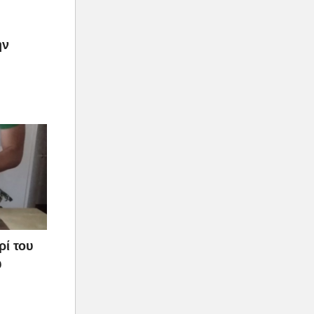
ην
ρί του
υ