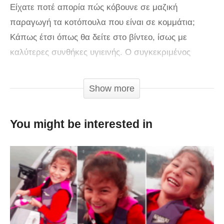
Είχατε ποτέ απορία πώς κόβουνε σε μαζική
παραγωγή τα κοτόπουλα που είναι σε κομμάτια;
Κάπως έτσι όπως θα δείτε στο βίντεο, ίσως με
καλύτερες συνθήκες υγιεινής. Ο συγκεκριμένος
χασάπης είναι κάτι που θα μπορούσαμε να
χαρακτηρίσουμε μόνο ως ένας αυτόματος χασάπης.
Show more
Το ρολογάκι όμως δεν το αποχωρίζεται.
You might be interested in
via