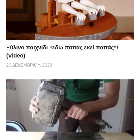
Ξύλινο παιχνίδι “εδώ παπάς εκεί παπάς”!
(Video)
26 ΔΕΚΕΜΒΡΊΟΥ, 2023