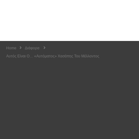
Home
Διάφορα
Αυτός Είναι Ο… «αυτόματος» Χασάπης Του Μέλλοντος