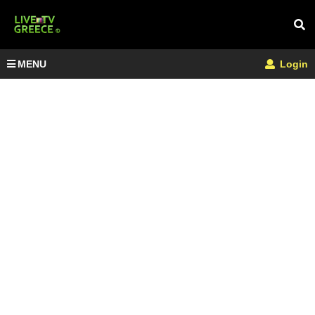
MENU
Login