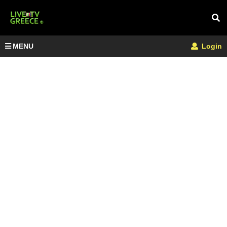
MENU
Login