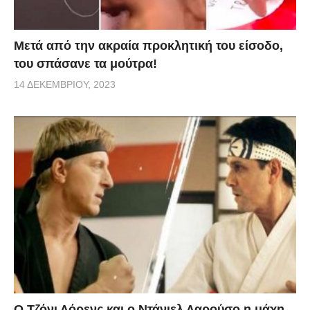
Μετά από την ακραία προκλητική του είσοδο,
του σπάσανε τα μούτρα!
14 ΔΕΚΕΜΒΡΊΟΥ, 2023
Ο Τζόνι Λόρενς και ο Ντάνιελ Λαρούσο η μάχη