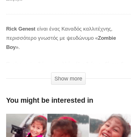
Rick Genest
είναι ένας Καναδός καλλιτέχνης,
περισσότερο γνωστός με ψευδώνυμο «
Zombie
Boy
».
Περίεργο ψευδώνυμο, αλλά μόλις δείτε το βίντεο θα
καταλάβετε…
Show more
Πριν λίγα χρόνια, ο
Rick
συνεργάστηκε με μια
εταιρεία
makeup
(
Dermablend Professional
), για να
You might be interested in
διαφημίσει το προϊόν τους. Η αλήθεια είναι πως
τέτοια κάλυψη, δύσκολα βρίσκεται!