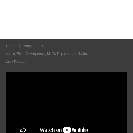
Home
Διάφορα
Αυτός Είναι Ο Άνθρωπος Με Τα Περισσότερα Tattoo
Στον Κόσμο!