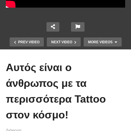
PREV VIDEO
NEXT VIDEO
MORE VIDEOS
Αυτός είναι ο
άνθρωπος με τα
περισσότερα Tattoo
Χειριστής κλαρκ έχει μια απίστευτα
στον κόσμο!
άτυχη μέρα στη δουλειά
Διάφορα