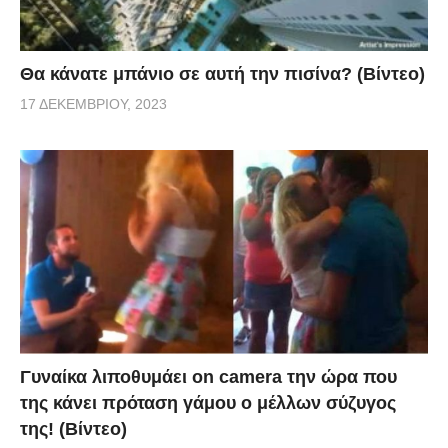
Θα κάνατε μπάνιο σε αυτή την πισίνα? (Βίντεο)
17 ΔΕΚΕΜΒΡΊΟΥ, 2023
Γυναίκα λιποθυμάει on camera την ώρα που
της κάνει πρόταση γάμου ο μέλλων σύζυγος
της! (Βίντεο)