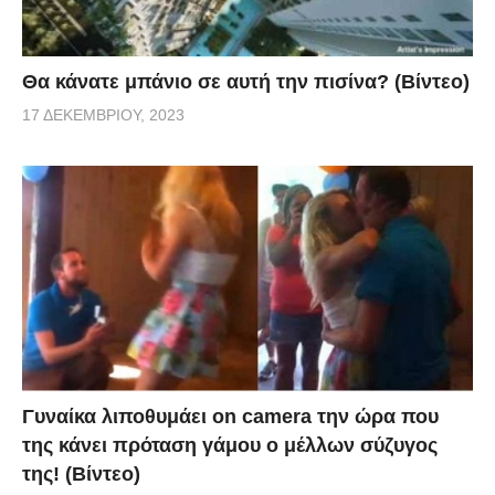
Θα κάνατε μπάνιο σε αυτή την πισίνα? (Βίντεο)
17 ΔΕΚΕΜΒΡΊΟΥ, 2023
Γυναίκα λιποθυμάει on camera την ώρα που
της κάνει πρόταση γάμου ο μέλλων σύζυγος
της! (Βίντεο)