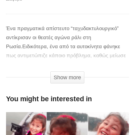
Ένα πραγματικά απίστευτο “ταχυδακτυλουργικό”
αντίκρισαν οι θεατές αγώνα ράλι στη
Ρωσία.Ειδικότερα, ένα από τα αυτοκίνητα φάνηκε
πως αντιμετώπιζε κάποιο πρόβλημα, καθώς μείωσε
την ταχύτητά του. Σε κάποιο σημείο, ακούστηκε ένας
δυνατός θόρυβος και το αυτοκίνητο κόπηκε στα δυο!
Show more
Μάλιστα, το πίσω μέρος του αυτοκινήτου άρχισε να
κυλάει προς τα πίσω, ενώ ο οδηγός έμοιαζε
You might be interested in
αβοήθητος, προσπαθώντας να ελέγξει το μπροστινό
μέρος. Ο τολμηρός οδηγός, όμως, καθησύχασε
γρήγορα το πλήθος, δείχνοντας ότι επρόκειτο για ένα
έξυπνο κόλπο.