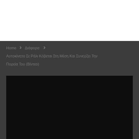
Home
Διάφορα
Αυτοκίνητο Σε Ράλι Κόβεται Στη Μέση Και Συνεχίζει Την
Πορεία Του (Βίντεο)