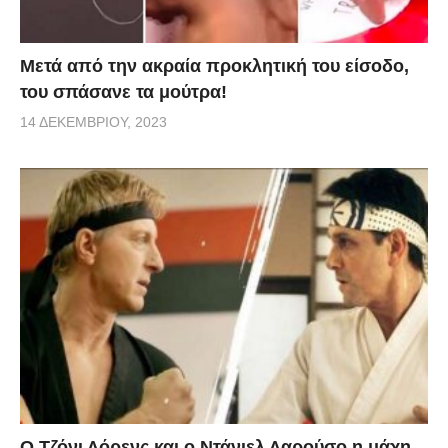
Μετά από την ακραία προκλητική του είσοδο,
του σπάσανε τα μούτρα!
14 ΔΕΚΕΜΒΡΊΟΥ, 2023
Ο Τζόνι Λόρενς και ο Ντάνιελ Λαρούσο η μάχη