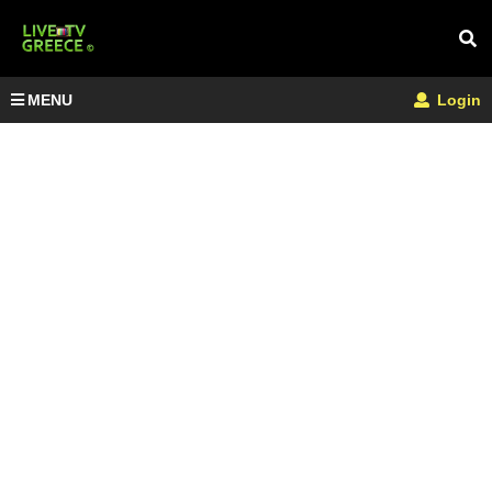
MENU
Login