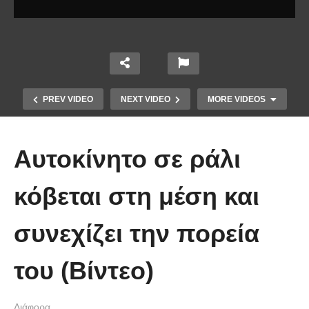
PREV VIDEO
NEXT VIDEO
MORE VIDEOS
Αυτοκίνητο σε ράλι
κόβεται στη μέση και
συνεχίζει την πορεία
Χειριστής κλαρκ έχει μια απίστευτα
του (Βίντεο)
άτυχη μέρα στη δουλειά
Διάφορα