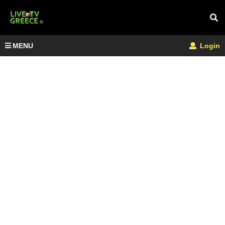
MENU
Login