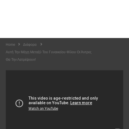
Home
Διάφορα
Αυτή Την Μάχη Μεταξύ Του Γυναικείου Φίλου Οι Άντρες
Θα Την Λατρέψουν!