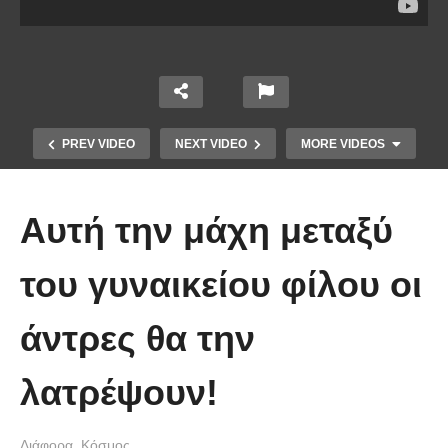
PREV VIDEO
NEXT VIDEO
MORE VIDEOS
Αυτή την μάχη μεταξύ
του γυναικείου φίλου οι
άντρες θα την
Πιάνοντας τα 320 χλμ/ώρα στην
λατρέψουν!
Autobahn με μια Ferrari FF
Διάφορα
Κόσμος