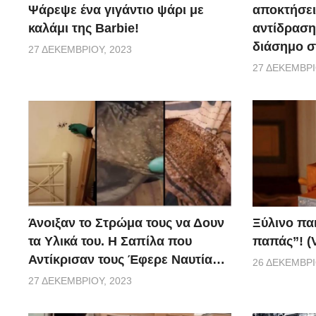
Ψάρεψε ένα γιγάντιο ψάρι με
αποκτήσει
καλάμι της Barbie!
αντίδραση 
διάσημο σ
27 ΔΕΚΕΜΒΡΊΟΥ, 2023
27 ΔΕΚΕΜΒΡΊ
Ξύλινο πα
Άνοιξαν το Στρώμα τους να Δουν
παπάς”! (
τα Υλικά του. Η Σαπίλα που
Αντίκρισαν τους Έφερε Ναυτία…
26 ΔΕΚΕΜΒΡΊ
27 ΔΕΚΕΜΒΡΊΟΥ, 2023