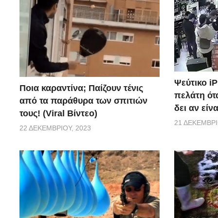
Ψεύτικο i
Ποια καραντίνα; Παίζουν τένις
πελάτη ότα
από τα παράθυρα των σπιτιών
δει αν είν
τους! (Viral Βίντεο)
21 ΔΕΚΕΜΒΡΊ
22 ΔΕΚΕΜΒΡΊΟΥ, 2023