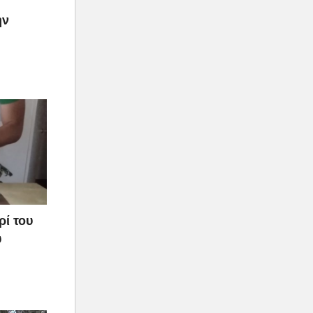
ην
ρί του
υ