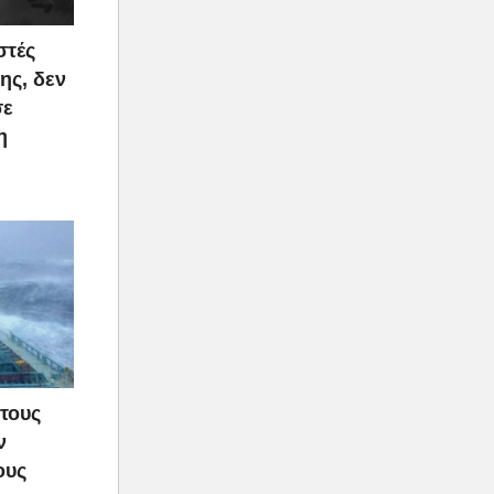
στές
ης, δεν
σε
η
τους
ν
ους