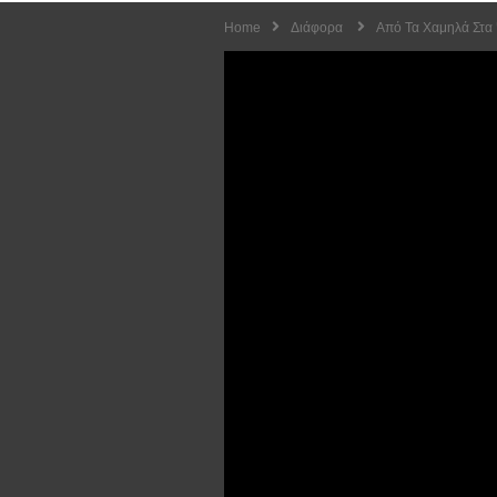
Home
Διάφορα
Από Τα Χαμηλά Στα 