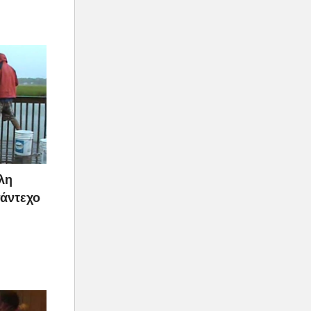
λη
πάντεχο