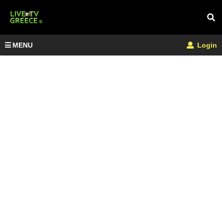
MENU
Login