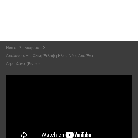
Home
Διάφορα
Απολαύστε Μια Ολική Έκλειψη Ηλίου Μέσα Από Ένα
Αεροπλάνο. (Βίντεο)