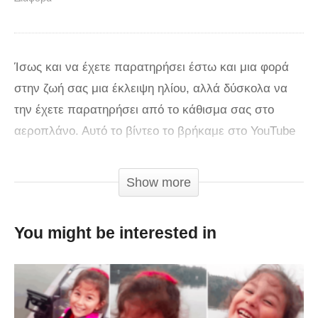
Ίσως και να έχετε παρατηρήσει έστω και μια φορά
στην ζωή σας μια έκλειψη ηλίου, αλλά δύσκολα να
την έχετε παρατηρήσει από το κάθισμα σας στο
αεροπλάνο. Αυτό το βίντεο το βρήκαμε στο YouTube
και συγκεκριμένα στο κανάλι Alaska Airlines και
δείχνει μια έκλειψη ηλίου στην πτήση # 870 από την
Show more
Άνκορατζ προς την Χονολουλού στις 8 Μαρτίου του
2016. Οι τυχεροί επιβάτες απόλαυσαν την ηλιακή
You might be interested in
έκλειψη από τα 35.000 πόδια.