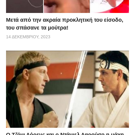
Μετά από την ακραία προκλητική του είσοδο,
του σπάσανε τα μούτρα!
14 ΔΕΚΕΜΒΡΊΟΥ, 2023
Ο Τζόνι Λόρενς και ο Ντάνιελ Λαρούσο η μάχη