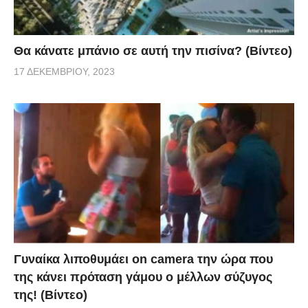
Θα κάνατε μπάνιο σε αυτή την πισίνα? (Βίντεο)
17 ΔΕΚΕΜΒΡΊΟΥ, 2023
Γυναίκα λιποθυμάει on camera την ώρα που
της κάνει πρόταση γάμου ο μέλλων σύζυγος
της! (Βίντεο)