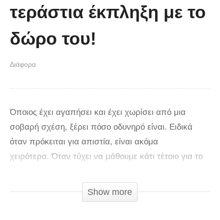
τεράστια έκπληξη με το
δώρο του!
Διάφορα
Όποιος έχει αγαπήσει και έχει χωρίσει από μια
σοβαρή σχέση, ξέρει πόσο οδυνηρό είναι. Ειδικά
όταν πρόκειται για απιστία, είναι ακόμα
χειρότερα. Όταν τύχει να μάθουμε κάτι τέτοιο για το
σύντροφό μας, αυτό που σκεφτόμαστε πρώτο είναι
πώς να τον εκδικηθούμε. Έτσι και ο τύπος του
Show more
παρακάτω βίντεο, πήρε την πιο γλυκιά εκδίκηση από
την άπιστη κοπέλα του την ημέρα του Αγίου