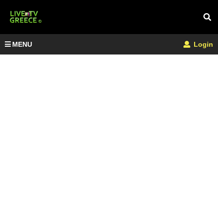
MENU
Login