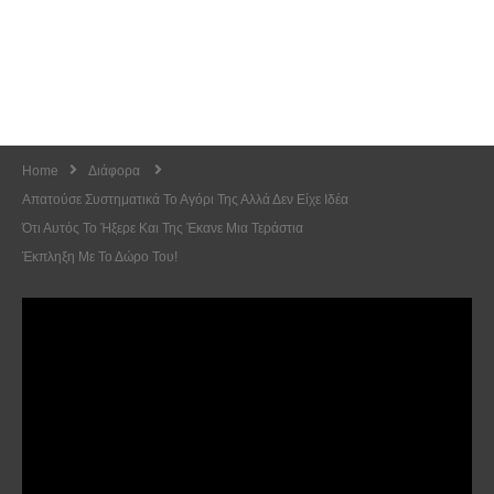
Home
Διάφορα
Απατούσε Συστηματικά Το Αγόρι Της Αλλά Δεν Είχε Ιδέα
Ότι Αυτός Το Ήξερε Και Της Έκανε Μια Τεράστια
Έκπληξη Με Το Δώρο Του!