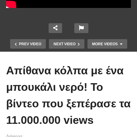
PREV VIDEO
NEXT VIDEO
MORE VIDEOS
Απίθανα κόλπα με ένα
μπουκάλι νερό! Το
βίντεο που ξεπέρασε τα
Χειριστής κλαρκ έχει μια απίστευτα
11.000.000 views
άτυχη μέρα στη δουλειά
Διάφορα