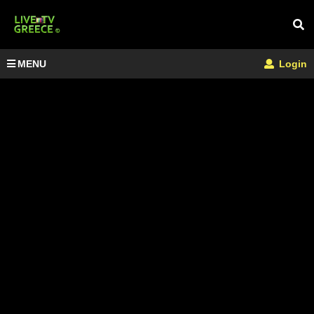
MENU
Login