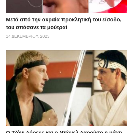
Μετά από την ακραία προκλητική του είσοδο,
του σπάσανε τα μούτρα!
14 ΔΕΚΕΜΒΡΊΟΥ, 2023
Ο Τζόνι Λόρενς και ο Ντάνιελ Λαρούσο η μάχη