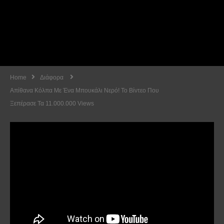
Home
Διάφορα
Απίθανα Κόλπα Με Ένα Μπουκάλι Νερό! Το Βίντεο Που
Ξεπέρασε Τα 11.000.000 Views