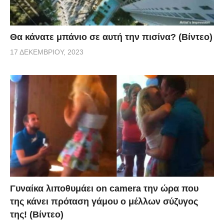
Θα κάνατε μπάνιο σε αυτή την πισίνα? (Βίντεο)
17 ΔΕΚΕΜΒΡΊΟΥ, 2023
Γυναίκα λιποθυμάει on camera την ώρα που
της κάνει πρόταση γάμου ο μέλλων σύζυγος
της! (Βίντεο)