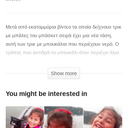
Μετά από εκατομμύρια βίντεο τα οποία δείχνουν τρικ
με μπάλες του μπάσκετ σειρά έχει μια νέα τάση,
αυτή των τρικ με μπουκάλια που περιέχουν νερό. Ο
τρόπος που αντιδρά το μπουκάλι όταν περιέχει λίγο
νερό, θέτει τις προϋποθέσεις για διασκεδαστικά
κόλπα και η ομάδα του Dude Perfect μας δείχνει
Show more
μερικά από αυτά.
You might be interested in
otherside.gr