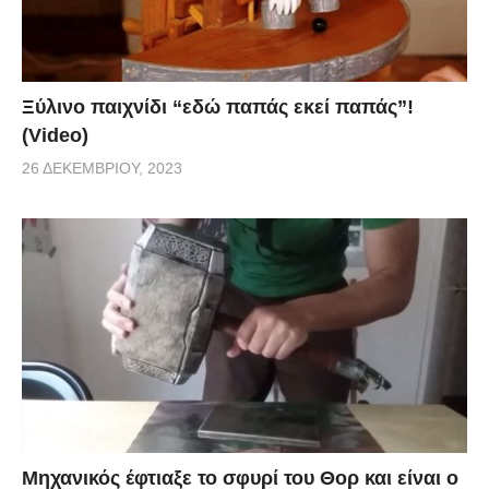
Ξύλινο παιχνίδι “εδώ παπάς εκεί παπάς”!
(Video)
26 ΔΕΚΕΜΒΡΊΟΥ, 2023
Μηχανικός έφτιαξε το σφυρί του Θορ και είναι ο