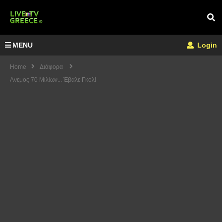
MENU
Login
Home
Διάφορα
Ανεμος 70 Μιλίων... Έβαλε Γκολ!