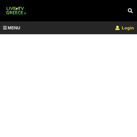
MENU
Login