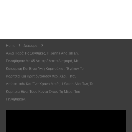
Home
Διάφορα
Αλλά Παρά Τις Συνθήκες, Η Jenna And Jillian,
Γεννήθηκαν Με 45 Δευτερόλεπτα Διαφορά, Με
Καισαρική Και Είναι Υγιή Κοριτσάκια.. "Βγήκαν Το
Κορίτσια Και Κρατιόντουσον Χέρι Χέρι. Ήταν
Απίστευτο!» Και Ένα Χρόνο Μετά, Η Sarah Λέει Πως Τα
Κορίτσια Είναι Τόσο Κοντά Όπως Τη Μέρα Που
Γεννήθηκαν.