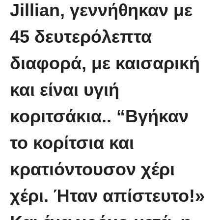
Jillian, γεννήθηκαν με
Χειριστής κλαρκ έχει μια απίστευτα
45 δευτερόλεπτα
άτυχη μέρα στη δουλειά
διαφορά, με καισαρική
και είναι υγιή
κοριτσάκια.. “Βγήκαν
το κορίτσια και
κρατιόντουσον χέρι
χέρι. Ήταν απίστευτο!»