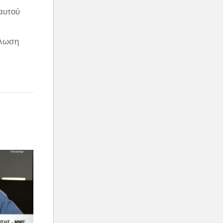
 αυτού
άλωση