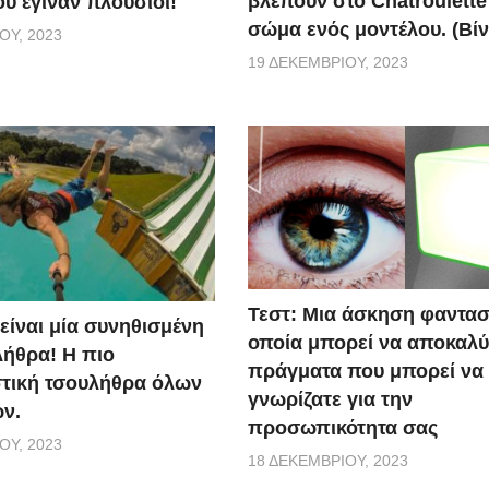
βλέπουν στο Chatroulette
υ έγιναν πλούσιοι!
σώμα ενός μοντέλου. (Βίν
ΟΥ, 2023
19 ΔΕΚΕΜΒΡΊΟΥ, 2023
Τεστ: Μια άσκηση φαντασ
 είναι μία συνηθισμένη
οποία μπορεί να αποκαλύ
ήθρα! Η πιο
πράγματα που μπορεί να
τική τσουλήθρα όλων
γνωρίζατε για την
ν.
προσωπικότητα σας
ΟΥ, 2023
18 ΔΕΚΕΜΒΡΊΟΥ, 2023