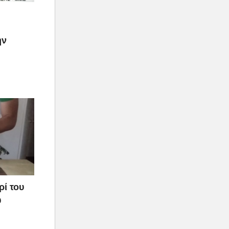
ην
ρί του
υ