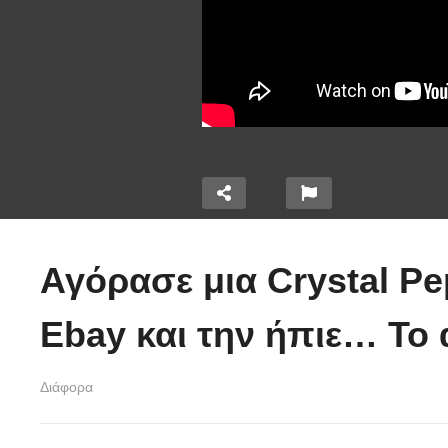
Ο
χ
Αγόρασε μια Crystal Pe
τα 320
έ
την
Χειριστής κλαρκ έχει
α
Ebay και την ήπιε… Το 
ε μια
μια απίστευτα άτυχη
μ
μέρα στη δουλειά
(
Διάφορα