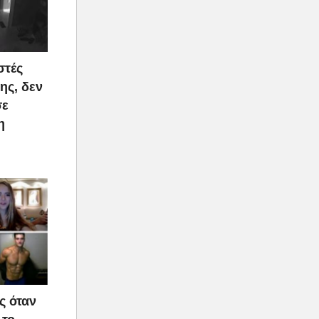
στές
ης, δεν
σε
η
ς όταν