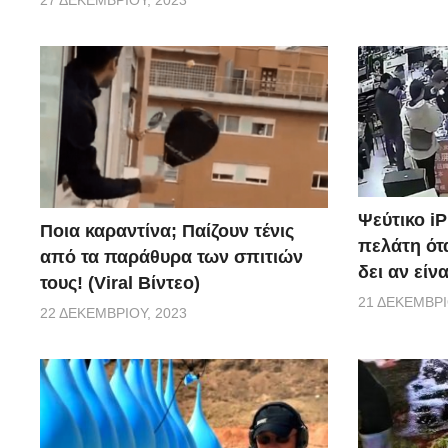
27 ΔΕΚΕΜΒΡΊΟΥ, 2023
Ψεύτικο i
Ποια καραντίνα; Παίζουν τένις
πελάτη ότα
από τα παράθυρα των σπιτιών
δει αν είν
τους! (Viral Βίντεο)
21 ΔΕΚΕΜΒΡΊ
22 ΔΕΚΕΜΒΡΊΟΥ, 2023