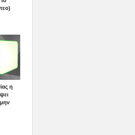
 το
τεο)
ίας η
ψει
 μην