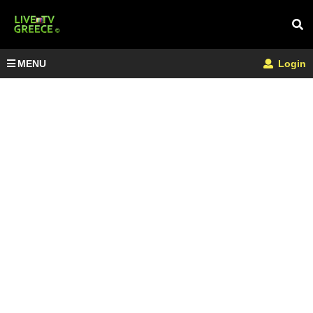
MENU
Login