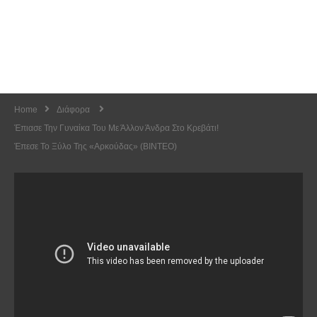
Home
Διάφορα
Έπιασε Την Γυναίκα Του Με Άλλον Άνδρα Στο Κρεβάτι!
Έπεσε Το Ξύλο Της «αρκούδας» (ΒΙΝΤΕΟ)