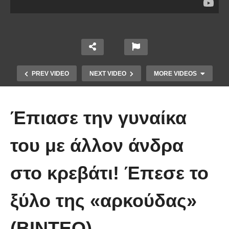
PREV VIDEO
NEXT VIDEO
MORE VIDEOS
Έπιασε την γυναίκα
του με άλλον άνδρα
στο κρεβάτι! Έπεσε το
Χειριστής κλαρκ έχει μια απίστευτα
ξύλο της «αρκούδας»
άτυχη μέρα στη δουλειά
(ΒΙΝΤΕΟ)