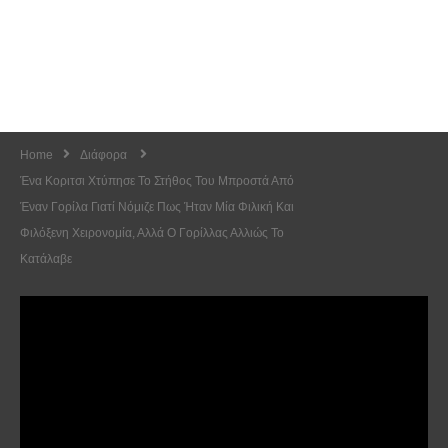
Home
Διάφορα
Ένα Κοριτσι Χτύπησε Το Στήθος Του Μπροστά Από
Έναν Γορίλα Γιατί Νόμιζε Πως Ήταν Μία Φιλική Και
Φιλόξενη Χειρονομία, Αλλά Ο Γορίλλας Αλλιώς Το
Κατάλαβε