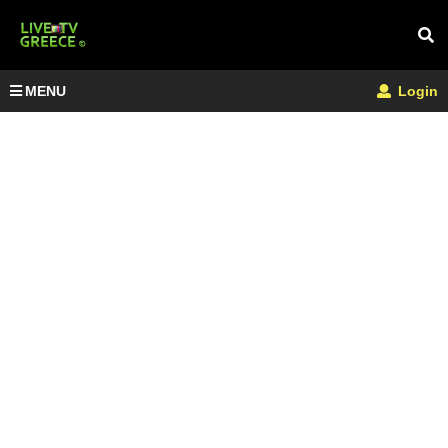
MENU
Login