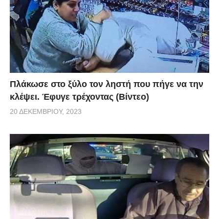
Πλάκωσε στο ξύλο τον ληστή που πήγε να την
κλέψει. Έφυγε τρέχοντας (Βίντεο)
20 ΔΕΚΕΜΒΡΊΟΥ, 2023