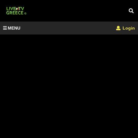
MENU
Login