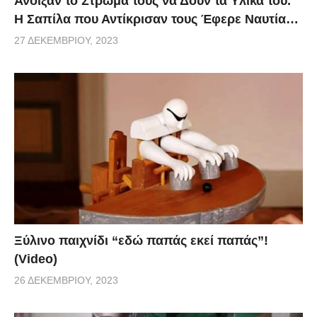
Άνοιξαν το Στρώμα τους να Δουν τα Υλικά του.
Η Σαπίλα που Αντίκρισαν τους Έφερε Ναυτία…
27 ΔΕΚΕΜΒΡΊΟΥ, 2023
Ξύλινο παιχνίδι “εδώ παπάς εκεί παπάς”!
(Video)
26 ΔΕΚΕΜΒΡΊΟΥ, 2023