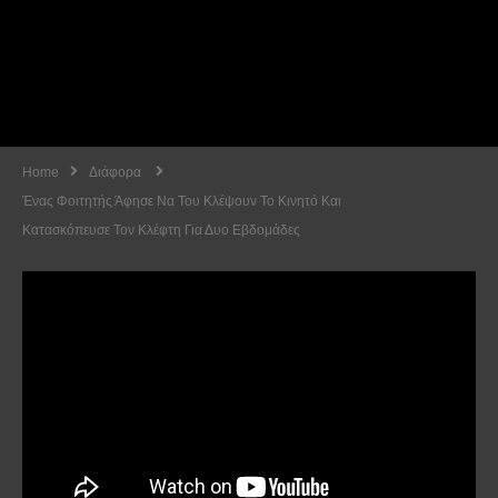
Home
Διάφορα
Ένας Φοιτητής Άφησε Να Του Κλέψουν Το Κινητό Και
Κατασκόπευσε Τον Κλέφτη Για Δυο Εβδομάδες