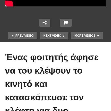
PREV VIDEO
NEXT VIDEO
MORE VIDEOS
Ένας φοιτητής άφησε
να του κλέψουν το
κινητό και
Χειριστής κλαρκ έχει μια απίστευτα
κατασκόπευσε τον
άτυχη μέρα στη δουλειά
κλέφτη για δυο