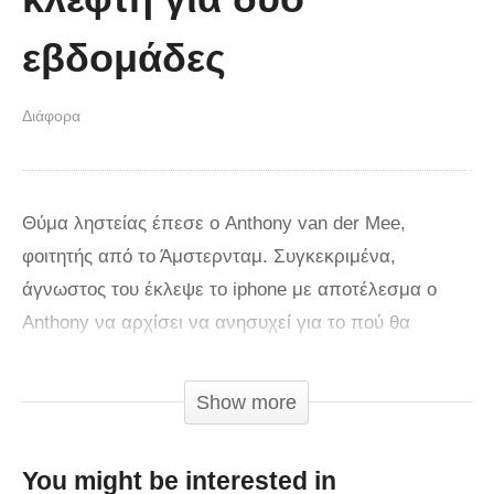
εβδομάδες
Διάφορα
Θύμα ληστείας έπεσε ο Anthony van der Mee,
φοιτητής από το Άμστερνταμ. Συγκεκριμένα,
άγνωστος του έκλεψε το iphone με αποτέλεσμα ο
Anthony να αρχίσει να ανησυχεί για το πού θα
καταλήξουν τα προσωπικά του δεδομένα.Τότε
αποφάσισε να αφήσει σκόπιμα να του κλέψουν και
Show more
ένα άλλο κινητό και ήρθε σε επαφή με τον δημιουργό
της εφαρμογής Cerberus. Η συγκεκριμένη εφαρμογή
You might be interested in
κατασκοπεύει και μπορεί να βοηθήσει να βρείτε το