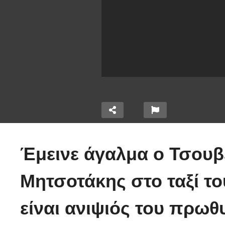
Ο
χ
Έμεινε άγαλμα ο Τσουβ
τα 320
έ
την
Χειριστής κλαρκ έχει
α
Μητσοτάκης στο ταξί το
ε μια
μια απίστευτα άτυχη
μ
μέρα στη δουλειά
(
είναι ανιψιός του πρωθ