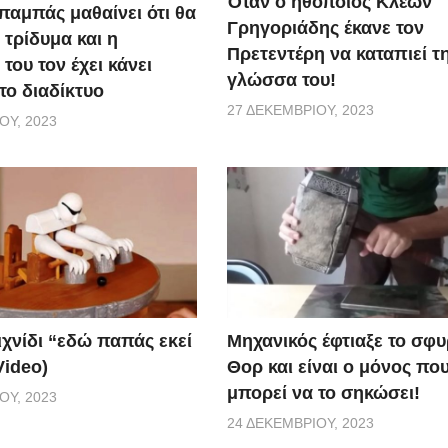
Όταν ο ηθοποιός Κλέων
παμπάς μαθαίνει ότι θα
Γρηγοριάδης έκανε τον
 τρίδυμα και η
Πρετεντέρη να καταπιεί τ
του τον έχει κάνει
γλώσσα του!
το διαδίκτυο
27 ΔΕΚΕΜΒΡΊΟΥ, 2023
ΟΥ, 2023
ιχνίδι “εδώ παπάς εκεί
Μηχανικός έφτιαξε το σφυ
Video)
Θορ και είναι ο μόνος πο
μπορεί να το σηκώσει!
ΟΥ, 2023
24 ΔΕΚΕΜΒΡΊΟΥ, 2023