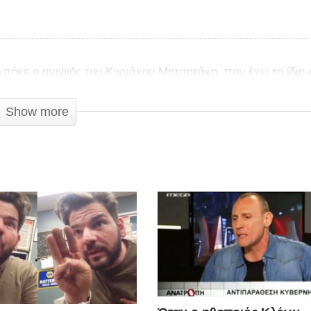
μπήκε ο ανιψιός του Κυριάκου Μητσοτάκη, που έχει το ίδιο
Show more