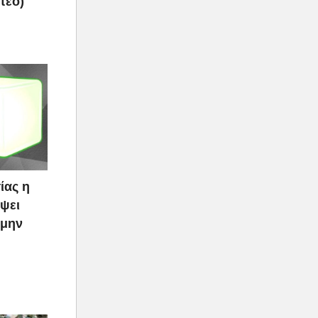
τεο)
ίας η
ψει
 μην