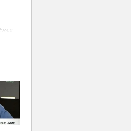
 όνομα