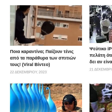
Ψεύτικο i
Ποια καραντίνα; Παίζουν τένις
πελάτη ότα
από τα παράθυρα των σπιτιών
δει αν είν
τους! (Viral Βίντεο)
21 ΔΕΚΕΜΒΡΊ
22 ΔΕΚΕΜΒΡΊΟΥ, 2023