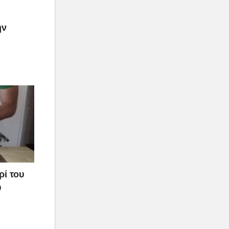
ην
ρί του
υ