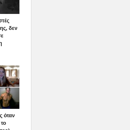
στές
ης, δεν
σε
η
ς όταν
 το