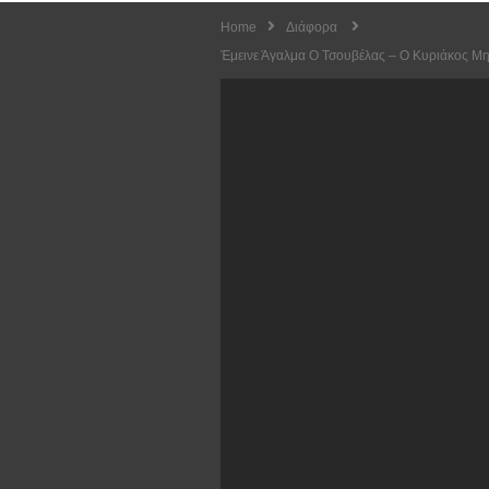
Home
Διάφορα
Έμεινε Άγαλμα Ο Τσουβέλας – Ο Κυριάκος Μη