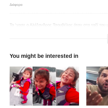
Διάφορα
Τα ‘χασε ο Αλέξανδρος Τσουβέλας όταν στο ταξί του 
και τον φωνάζουν Κούλη!
You might be interested in