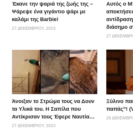
Έκανε την ψαριά της ζωής της –
Αυτός ο Μ
Ψάρεψε ένα γιγάντιο ψάρι με
αποκτήσει
καλάμι της Barbie!
αντίδραση 
διάσημο σ
27 ΔΕΚΕΜΒΡΊΟΥ, 2023
27 ΔΕΚΕΜΒΡΊ
Ξύλινο πα
Άνοιξαν το Στρώμα τους να Δουν
παπάς”! (
τα Υλικά του. Η Σαπίλα που
Αντίκρισαν τους Έφερε Ναυτία…
26 ΔΕΚΕΜΒΡΊ
27 ΔΕΚΕΜΒΡΊΟΥ, 2023