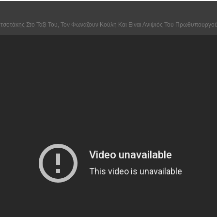
τσοτάκης Στο Ταξί Του, Τον Φωνάζουν Κούλη Και Είναι Ανιψιός Του Πρωθυπουργού 