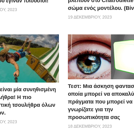
βλέπουν στο Chatroulette
υ έγιναν πλούσιοι!
σώμα ενός μοντέλου. (Βίν
ΟΥ, 2023
19 ΔΕΚΕΜΒΡΊΟΥ, 2023
Τεστ: Μια άσκηση φαντασ
 είναι μία συνηθισμένη
οποία μπορεί να αποκαλύ
ήθρα! Η πιο
πράγματα που μπορεί να
τική τσουλήθρα όλων
γνωρίζατε για την
ν.
προσωπικότητα σας
ΟΥ, 2023
18 ΔΕΚΕΜΒΡΊΟΥ, 2023