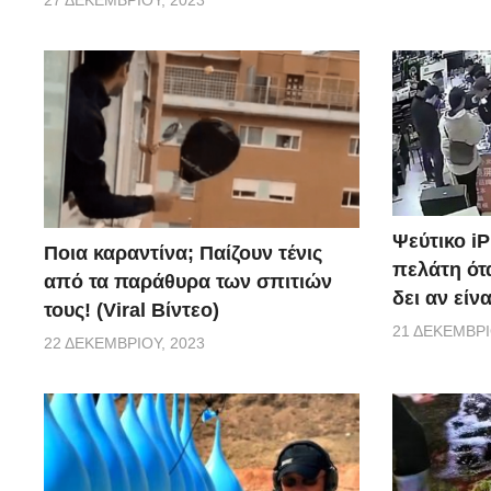
27 ΔΕΚΕΜΒΡΊΟΥ, 2023
Ψεύτικο i
Ποια καραντίνα; Παίζουν τένις
πελάτη ότα
από τα παράθυρα των σπιτιών
δει αν είν
τους! (Viral Βίντεο)
21 ΔΕΚΕΜΒΡΊ
22 ΔΕΚΕΜΒΡΊΟΥ, 2023