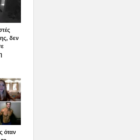
στές
ης, δεν
σε
η
ς όταν