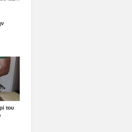
ην
ρί του
υ