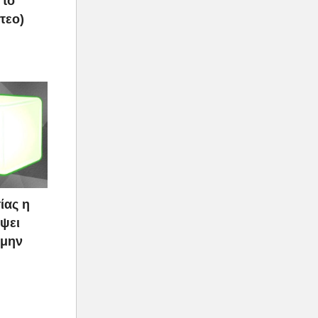
 το
τεο)
ίας η
ψει
 μην