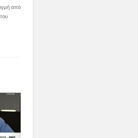
τιγμή από
 του
ταγο από
ο με τον