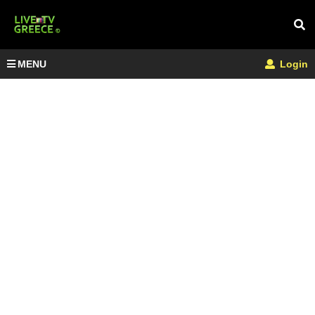
MENU
Login