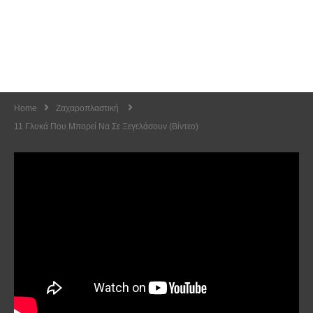
Home
Ζαχαροπλαστική
11 Γλυκά Που Μπορεί Να Σε Ξεγελάσουν (Βίντεο)