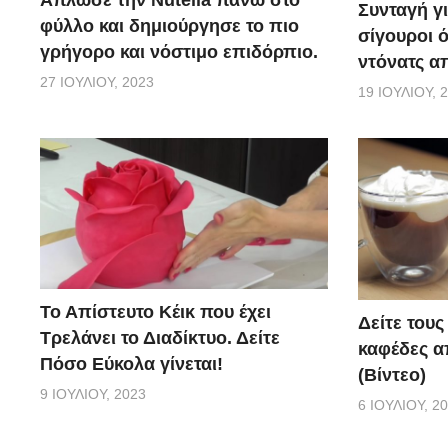
Συνταγή γι
φύλλο και δημιούργησε το πιο
σίγουροι ό
γρήγορο και νόστιμο επιδόρπιο.
ντόνατς απ
27 ΙΟΥΛΊΟΥ, 2023
19 ΙΟΥΛΊΟΥ, 
Το Απίστευτο Κέικ που έχει
Δείτε τους
Τρελάνει το Διαδίκτυο. Δείτε
καφέδες α
Πόσο Εύκολα γίνεται!
(Βίντεο)
9 ΙΟΥΛΊΟΥ, 2023
6 ΙΟΥΛΊΟΥ, 2