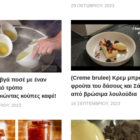
29 ΟΚΤΩΒΡΊΟΥ, 2023
(Creme brulee) Κρεμ μπρ
αβγά ποσέ με έναν
φρούτα του δάσους και Σ
κό τρόπο
από βρώσιμα λουλούδια
ιώντας κούπες καφέ!
16 ΣΕΠΤΕΜΒΡΊΟΥ, 2023
ΊΟΥ, 2023