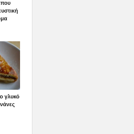
 που
Γευστική
όμα
ρο γλυκό
ανάνες