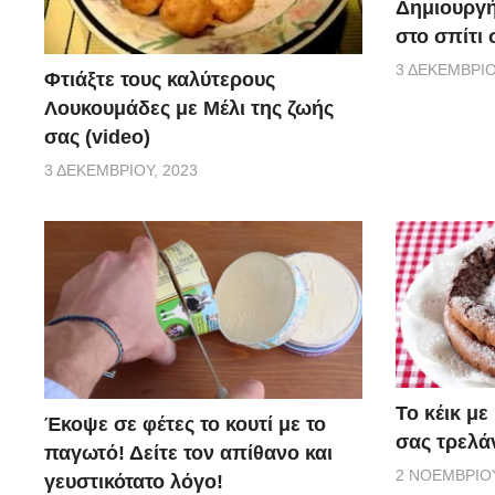
Δημιουργή
στο σπίτι 
3 ΔΕΚΕΜΒΡΊΟ
Φτιάξτε τους καλύτερους
Λουκουμάδες με Μέλι της ζωής
σας (video)
3 ΔΕΚΕΜΒΡΊΟΥ, 2023
Το κέικ με
Έκοψε σε φέτες το κουτί με το
σας τρελάν
παγωτό! Δείτε τον απίθανο και
2 ΝΟΕΜΒΡΊΟΥ
γευστικότατο λόγο!