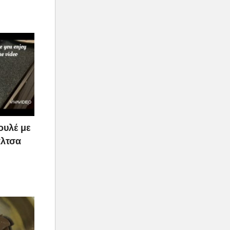
ουλέ με
άλτσα