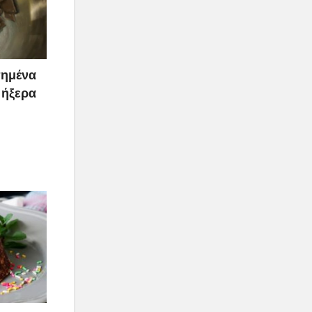
πημένα
 ήξερα