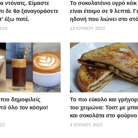
α ντόνατς. Είμαστε
Το σοκολατένιο υγρό κέικ
τι δε θα ξαναγοράσετε
είναι έτοιμο σε 9 λεπτά. 
’ έξω ποτέ.
ηδονή που λιώνει στο στ
2023
12 ΙΟΥΛΊΟΥ, 2023
Το πιο εύκολο και γρήγο
 πιο δημοφιλείς
του χειμώνα: Τοστ με μπ
πό όλο τον κόσμο!
και σοκολάτα στο φούρνο
4 ΙΟΥΛΊΟΥ, 2023
023