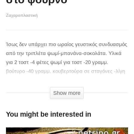
Ζαχαροπλαστική
Ίσως δεν υπάρχει πιο ωραίος γευστικός συνδυασμός
από την τριπλέτα ψωμί-μπανάνα-σοκολάτα. Yλικά
για 2 τοστ -4 φέτες ψωμί για τοστ -20 γραμμ.
βούτυρο -40 γραμμ. κουβερτούρα σε σταγόνες -λίγη
ζάχαρη άχνη -λίγο κακάο -λίγο κανέλα -2 μεγάλες
ώριμες μπανάνες καθαρισμένες -150 ml κρέμα
Show more
γάλακτος Προθερμαίνουμε το φούρνο μας στους 160
βαθμούς με αντιστάσεις. Βάζουμε τις μπανάνες σε
You might be interested in
ένα μπολ και τις λιώνουμε με ένα πιρούνι.
Προσθέτουμε 4 κουταλιές κρέμα γάλακτος, λίγη