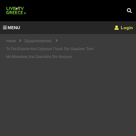
MENU
Login
Home
Ζαχαροπλαστική
Το Πιο Εύκολο Και Γρήγορο Γλυκό Του Χειμώνα: Τοστ
Με Μπανάνες Και Σοκολάτα Στο Φούρνο