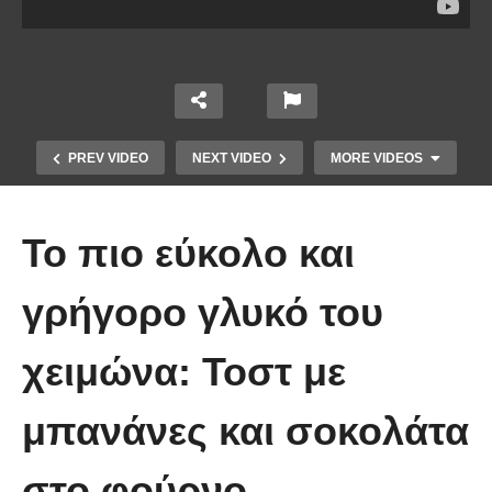
PREV VIDEO
NEXT VIDEO
MORE VIDEOS
Το πιο εύκολο και
γρήγορο γλυκό του
χειμώνα: Τοστ με
Με αυτόν τον τρόπο μπορείτε να
δημιουργήσετε δροσερά ζελεδάκια
μπανάνες και σοκολάτα
που τα λατρεύουν τα παιδιά
στο φούρνο