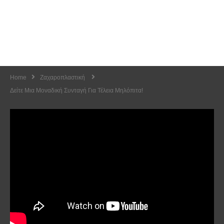
Home
Ζαχαροπλαστική
Δείτε Μια Μοναδική Συνταγή Για Τέλεια Μηλόπιτα!