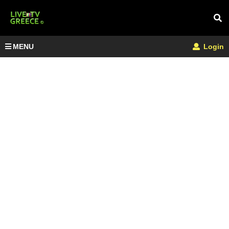
MENU
Login