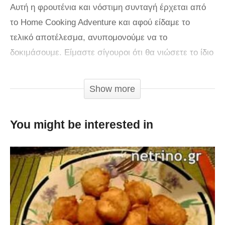
Αυτή η φρουτένια και νόστιμη συνταγή έρχεται από
το Home Cooking Adventure και αφού είδαμε το
τελικό αποτέλεσμα, ανυπομονούμε να το
δοκιμάσουμε. Είμαστε σίγουροι ότι θα νιώσετε το ίδιο
κι εσείς όταν το δείτε!
Θα χρειαστείτε:
Show more
– 4 με 5 μήλα
You might be interested in
– 1/4 κούπας + 1 κ.σ. βούτυρο
– 7 κ.σ. ζάχαρη
– 1 κ.γ. κανέλα σε σκόνη
Για τη ζύμη:
– Περίπου 1/3 κούπας βούτυρο (75 γραμμάρια), σε