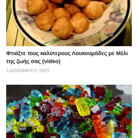
θερμοκρασία δωματίου
– 5 κ.σ. ζάχαρη
– 3 αβγά
– 3 κ.σ. κρέμα γάλακτος
– Ξύσμα από ένα λεμόνι
– 1 κ.γ. βανίλια σε σκόνη
Φτιάξτε τους καλύτερους Λουκουμάδες με Μέλι
– 2 κ.γ. baking powder
της ζωής σας (video)
– 11 κ.σ. αλεύρι
3 ΔΕΚΕΜΒΡΊΟΥ, 2023
Δεν είναι τέλεια αυτή η συνταγή; Την έχετε δοκιμάσει
ποτέ;
via