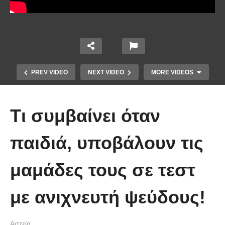
PREV VIDEO
NEXT VIDEO
MORE VIDEOS
Tι συμβαίνει όταν
παιδιά, υποβάλουν τις
μαμάδες τους σε τεστ
Απολαυστικοί Μέριλ Στριπ και Τομ
Χανκς – Μιμήθηκαν ο ένας τον
με ανιχνευτή ψεύδους!
άλλον
Αστεία