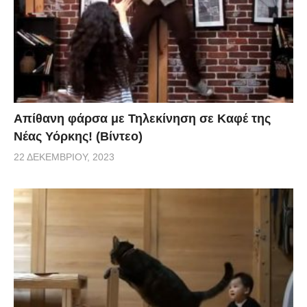
Απίθανη φάρσα με Τηλεκίνηση σε Καφέ της
Νέας Υόρκης! (Βίντεο)
22 ΔΕΚΕΜΒΡΊΟΥ, 2023