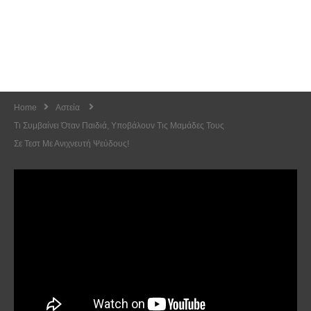
Home
Αστεία
Tι Συμβαίνει Όταν Παιδιά, Υποβάλουν Τις Μαμάδες Τους
Σε Τεστ Με Ανιχνευτή Ψεύδους!