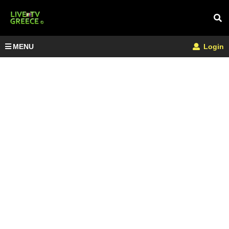
MENU
Login