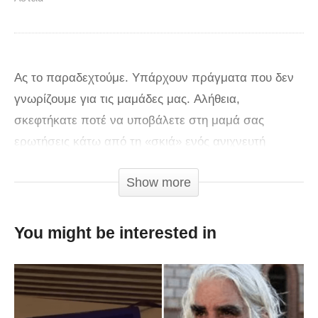
Ας το παραδεχτούμε. Υπάρχουν πράγματα που δεν
γνωρίζουμε για τις μαμάδες μας. Αλήθεια,
σκεφτήκατε ποτέ να υποβάλετε στη μαμά σας
ερωτήσεις κάτω από τη «σκιά» ενός ανιχνευτή
ψεύδους; Κάποιοι το έκαναν και μάλιστα θέτοντας
Show more
στη μητέρα τους πολύ προσωπικές ερωτήσεις, που
υπό άλλες συνθήκες ή ποτέ δε θα ρωτούσαν ή ποτέ
δεν θα έπαιρναν την αλήθεια ως απάντηση!
You might be interested in
Ερωτήσεις όπως,
«Μαμά πότε έκανες έρωτα για πρώτη φορά;»,
«Έκανες ποτέ ναρκωτικά;», «Έστειλες ποτέ γυμνές