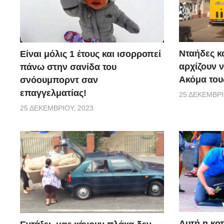
Νταήδες κ
Είναι μόλις 1 έτους και ισορροπεί
αρχίζουν ν
πάνω στην σανίδα του
Ακόμα τους
σνόουμπορντ σαν
επαγγελματίας!
25 ΔΕΚΕΜΒΡΊ
25 ΔΕΚΕΜΒΡΊΟΥ, 2023
Αυτή η κο