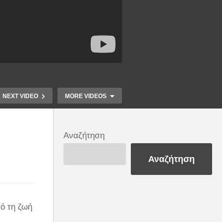
NEXT VIDEO
MORE VIDEOS
Ο τύπος (φορτώνει)
Αναζήτηση
ς
κορίτσια μέσα σε έξι
Άνθρωπο
Αναζήτηση
α
δευτερόλεπτα!
μετάνιωσ
(Βίντεο)
στιγμή!
πό τη ζωή