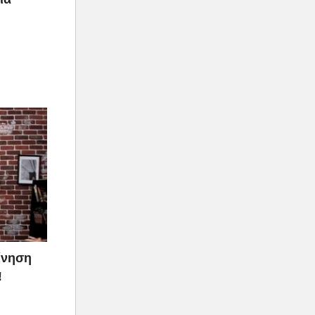
ίνηση
!