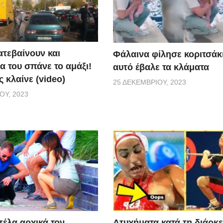
ατεβαίνουν και
Φάλαινα φίλησε κοριτσάκι
α του σπάνε το αμάξι!
αυτό έβαλε τα κλάματα
 κλαίνε (video)
25 ΔΕΚΕΜΒΡΊΟΥ, 2023
ΟΥ, 2023
Aτυχήματα κατά τη διάρκε
πέλα αρχικά τον