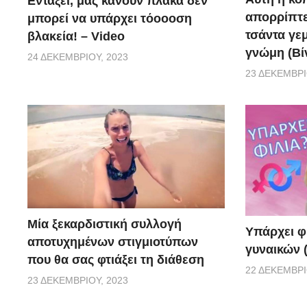
Εντάξει, μας κάνουν πλάκα δεν
απορρίπτει
μπορεί να υπάρχει τόοοοση
τσάντα γεμ
βλακεία! – Video
γνώμη (Βί
24 ΔΕΚΕΜΒΡΊΟΥ, 2023
23 ΔΕΚΕΜΒΡΊ
Μία ξεκαρδιστική συλλογή
Υπάρχει φ
αποτυχημένων στιγμιοτύπων
γυναικών (
που θα σας φτιάξει τη διάθεση
22 ΔΕΚΕΜΒΡΊ
23 ΔΕΚΕΜΒΡΊΟΥ, 2023