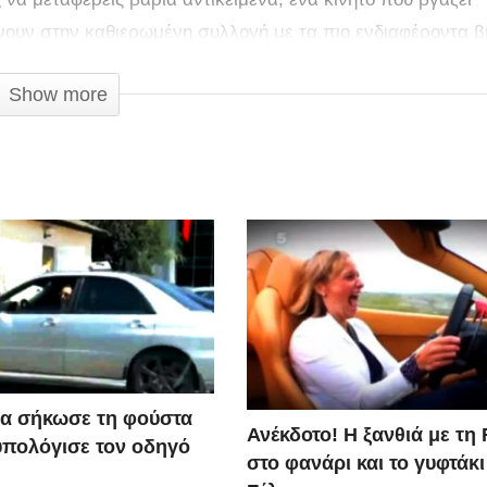
νουν στην καθιερωμένη συλλογή με τα πιο ενδιαφέροντα β
ύργησε η ομάδα του JukinVideo.
Show more
α σήκωσε τη φούστα
Ανέκδοτο! Η ξανθιά με τη 
υπολόγισε τον οδηγό
στο φανάρι και το γυφτάκ