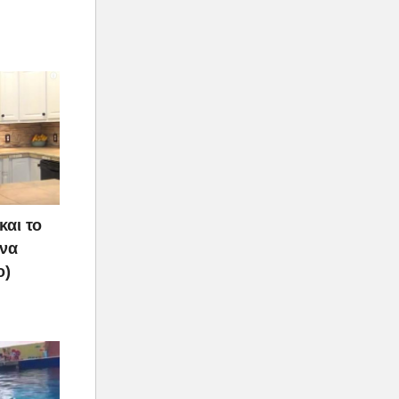
και το
 να
ο)