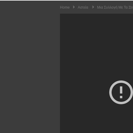
Home
Αστεία
Μια Συλλογή Με Τα Στ