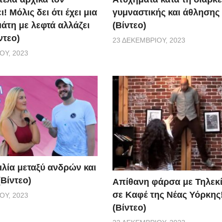
γυμναστικής και άθλησης
! Μόλις δει ότι έχει μια
(Βίντεο)
άτη με λεφτά αλλάζει
ντεο)
23 ΔΕΚΕΜΒΡΊΟΥ, 2023
ΟΥ, 2023
ιλία μεταξύ ανδρών και
Βίντεο)
Απίθανη φάρσα με Τηλεκ
σε Καφέ της Νέας Υόρκης
ΟΥ, 2023
(Βίντεο)