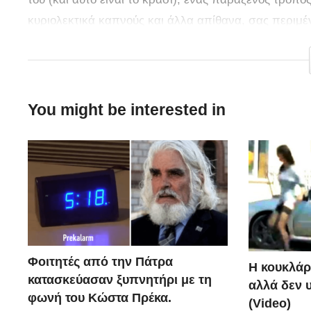
κυριολεκτικά καπνούς και άλλα απίθανα, σας περιμέ
του μήνα που μας πέρασε! Δείτε το βίντεο που δημιο
You might be interested in
Φοιτητές από την Πάτρα
Η κουκλάρ
κατασκεύασαν ξυπνητήρι με τη
αλλά δεν 
φωνή του Κώστα Πρέκα.
(Video)