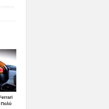
ιντεάκια
Ferrari
ι Πολύ