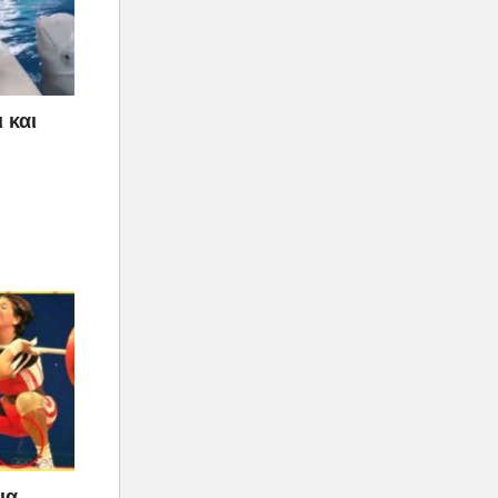
 και
ια