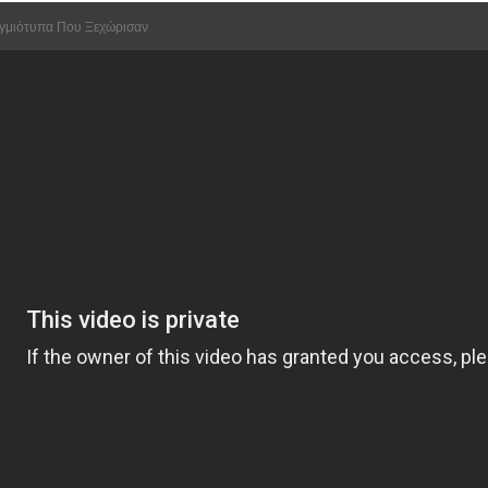
ιγμιότυπα Που Ξεχώρισαν