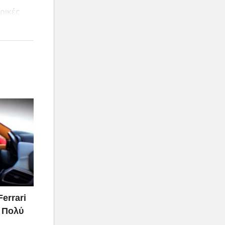
ρικές
Ferrari
ι Πολύ