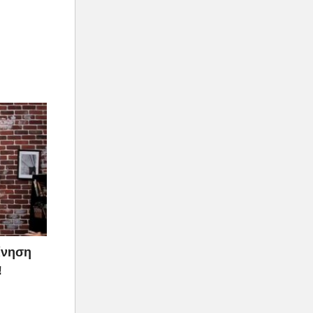
ίνηση
!