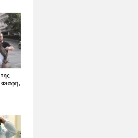
 της
 Φισφή,