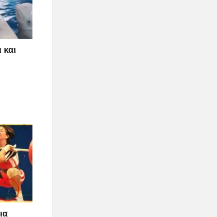
 και
ια