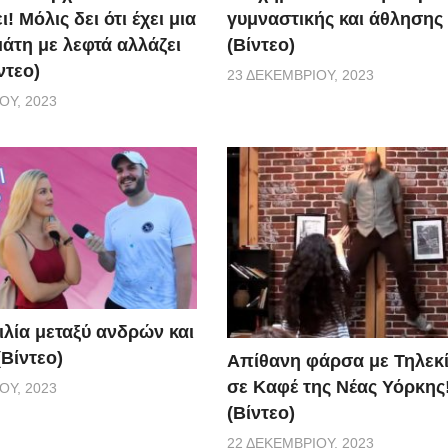
γυμναστικής και άθλησης
! Μόλις δει ότι έχει μια
(Βίντεο)
άτη με λεφτά αλλάζει
ντεο)
23 ΔΕΚΕΜΒΡΊΟΥ, 2023
ΟΥ, 2023
ιλία μεταξύ ανδρών και
Βίντεο)
Απίθανη φάρσα με Τηλεκ
σε Καφέ της Νέας Υόρκης
ΟΥ, 2023
(Βίντεο)
22 ΔΕΚΕΜΒΡΊΟΥ, 2023