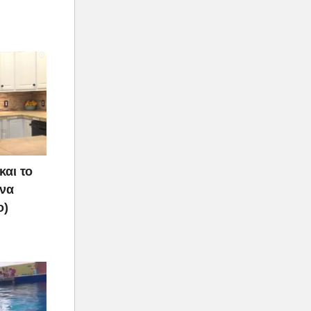
και το
 να
ο)