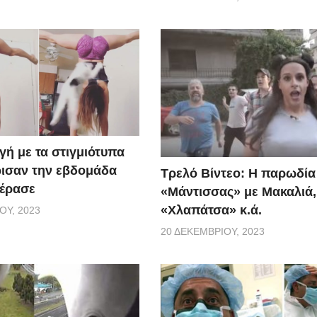
γή με τα στιγμιότυπα
ισαν την εβδομάδα
Τρελό Βίντεο: H παρωδία
έρασε
«Μάντισσας» με Μακαλιά,
«Χλαπάτσα» κ.ά.
ΟΥ, 2023
20 ΔΕΚΕΜΒΡΊΟΥ, 2023