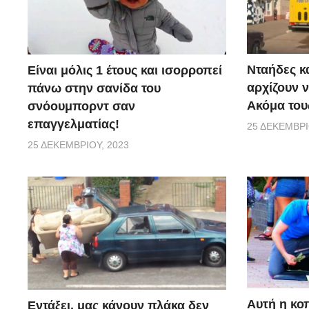
Νταήδες κ
Είναι μόλις 1 έτους και ισορροπεί
αρχίζουν ν
πάνω στην σανίδα του
Ακόμα τους
σνόουμπορντ σαν
επαγγελματίας!
25 ΔΕΚΕΜΒΡΊ
25 ΔΕΚΕΜΒΡΊΟΥ, 2023
Αυτή η κο
Εντάξει, μας κάνουν πλάκα δεν