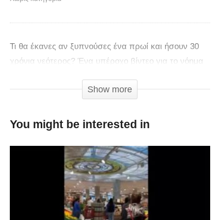
Τι θα έκανες αν ξυπνούσες ένα πρωί και ήσουν 30
χρόνια νεότερος? Ένα υπέροχο βίντεο για το νόημα
της ζωής.
Show more
You might be interested in