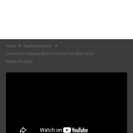
Home
Χωρίς Κατηγορία
Ξύπνα! Ένα Υπέροχο Βίντεο 2 Λεπτών Που Μιλά Για Το
Νόημα Της Ζωής