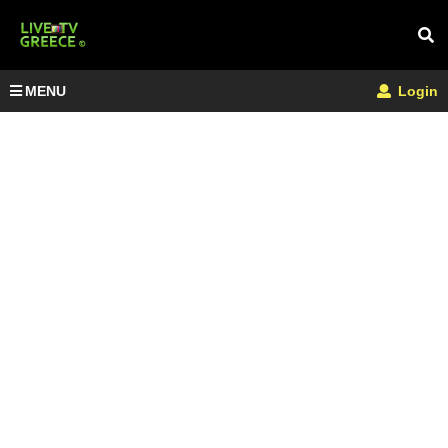
MENU
Login