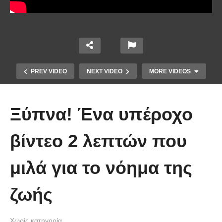
PREV VIDEO
NEXT VIDEO
MORE VIDEOS
Ξύπνα! Ένα υπέροχο
βίντεο 2 λεπτών που
μιλά για το νόημα της
Η Ειρήνη Ερμίδου βγήκε σε
εκπομπή και έκραξε όλο το GNTM
ζωής
(Βίντεο)
Χωρίς κατηγορία