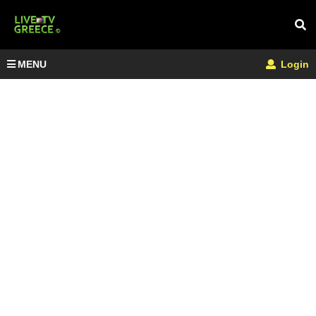
MENU
Login