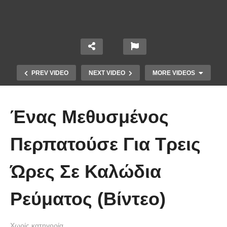
PREV VIDEO
NEXT VIDEO
MORE VIDEOS
Ένας Μεθυσμένος
Περπατούσε Για Τρεις
Ώρες Σε Καλώδια
Η Ειρήνη Ερμίδου βγήκε σε
εκπομπή και έκραξε όλο το GNTM
Ρεύματος (Βίντεο)
(Βίντεο)
Χωρίς κατηγορία