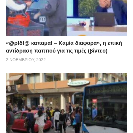
«@ρ!δ!@ καπαμά! – Καμία διαφορά», η επική
αντίδραση παππού για τις τιμές (βίντεο)
2 ΝΟΕΜΒΡΊΟΥ, 2022