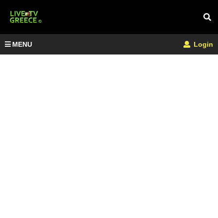
MENU
Login