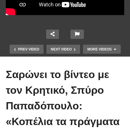
PREV VIDEO
NEXT VIDEO
MORE VIDEOS
Σαρώνει το βίντεο με
τον Κρητικό, Σπύρο
Το Βίντεο που έγινε viral από την
Παπαδόπουλο:
πρώτη στιγμή και συγκίνησε το
Youtube: Αϊ Βασίλης μιλά στη
«Κοπέλια τα πράγματα
νοηματική με ένα μικρό κορίτσι