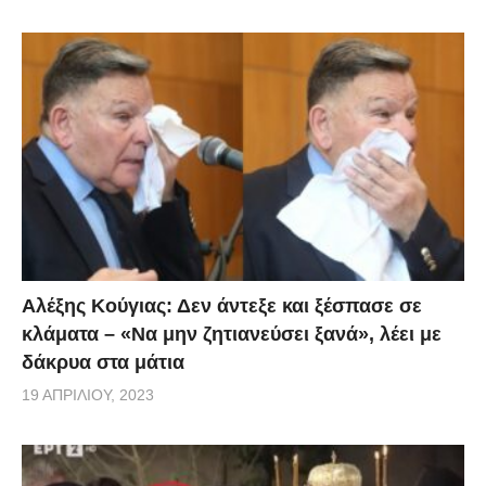
δίνει συμβουλές με τον δικό του απολαυστικό και
συνάμα χιουμοριστικό τρόπο. Παρακολουθείστε το
βίντεο που ακολουθεί με πρωταγωνιστή τον ηθοποιό
Ανδρέα Κωνσταντινίδη.
Αλέξης Κούγιας: Δεν άντεξε και ξέσπασε σε
κλάματα – «Να μην ζητιανεύσει ξανά», λέει με
δάκρυα στα μάτια
19 ΑΠΡΙΛΊΟΥ, 2023