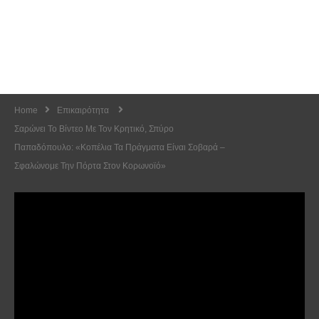
Home
Επικαιρότητα
Σαρώνει Το Βίντεο Με Τον Κρητικό, Σπύρο
Παπαδόπουλο: «Κοπέλια Τα Πράγματα Είναι Σοβαρά –
Σφαλώνομε Την Πόρτα Στον Κορωνοϊό»