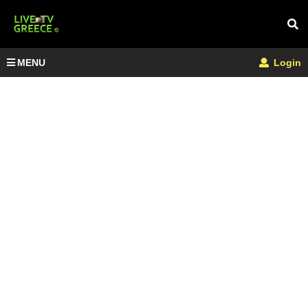
MENU
Login