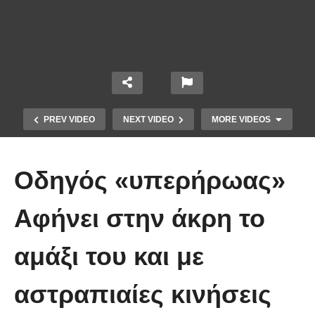
PREV VIDEO
NEXT VIDEO
MORE VIDEOS
Οδηγός «υπερήρωας»
Αφήνει στην άκρη το
αμάξι του και με
Η Ειρήνη Ερμίδου βγήκε σε
εκπομπή και έκραξε όλο το GNTM
αστραπιαίες κινήσεις
(Βίντεο)