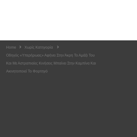
Home
Χωρίς Κατηγορία
Οδηγός «υπερήρωας» Αφήνει Στην Άκρη Το Αμάξι Του
Και Με Αστραπιαίες Κινήσεις Μπαίνει Στην Καμπίνα Και
Ακινητοποιεί Το Φορτηγό