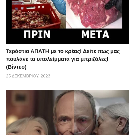
Ο αέρας στο μπουκάλι θα αναρροφήσει τον κρόκο
στο εσωτερικό του. 3. Χρησιμοποιώντας ένα
βαμβάκι, βουτήξτε το στο ασπράδι και εφαρμόστε
στα βλέφαρά σας. Χρησιμοποιήστε αρκετή
ποσότητα, όχι όμως τόση που να στάζει. Προσeξτε
Τεράστια ΑΠΑΤΗ με το κρέας! Δείτε πως μας
να μη μπει στα μάτια σας. 4. Κρατήστε τα μάτια σας
πουλάνε τα υπολείμματα για μπριζόλες!
κλειστά και περιμένετε το ασπράδι να στεγνώσει
(Βίντεο)
τελείως. 5. Ξεπλύντε με νερό και στεγνώστε το
25 ΔΕΚΕΜΒΡΊΟΥ, 2023
πρόσωπό σας. Τα αποτελέσματα θα είναι αμέσως
ορατά και θα διαρκέσουν για μερικές μέρες.
Μπορείτε να το εφαρμόζετε μια φορά την εβδομάδα
ή ακόμα και καθημερινά, μιας και είναι απολύτως
φυσικό. Το βίντεο δίνει κάποιες επιπλέον οδηγίες για
μερικές ασκήσεις που θα σας βοηθήσουν να σφίξετε