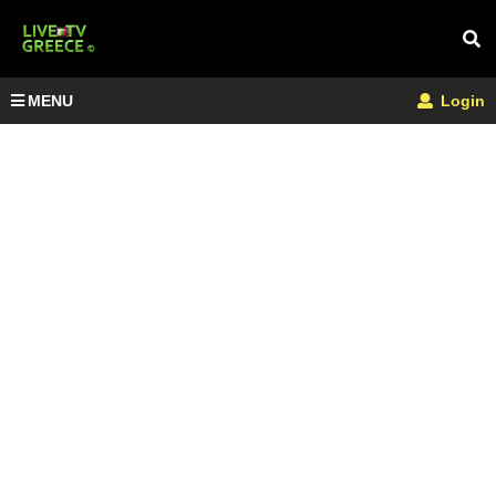
MENU
Login