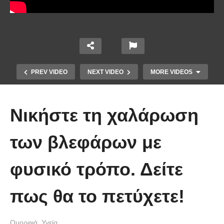
PREV VIDEO
NEXT VIDEO
MORE VIDEOS
Νικήστε τη χαλάρωση
των βλεφάρων με
φυσικό τρόπο. Δείτε
Μουρουνέλαιο: Τι προσφέρει και
ποιες παθήσεις βοηθάει στο να
πως θα το πετύχετε!
καταπολεμηθούν
Ομορφιά
Υγεία