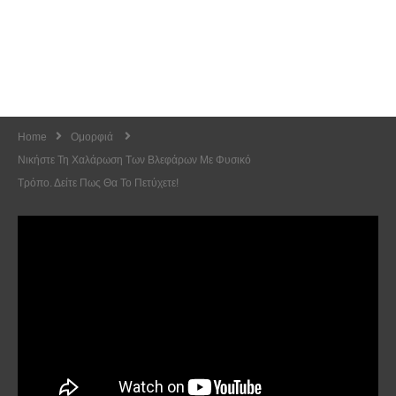
Home
Ομορφιά
Νικήστε Τη Χαλάρωση Των Βλεφάρων Με Φυσικό
Τρόπο. Δείτε Πως Θα Το Πετύχετε!