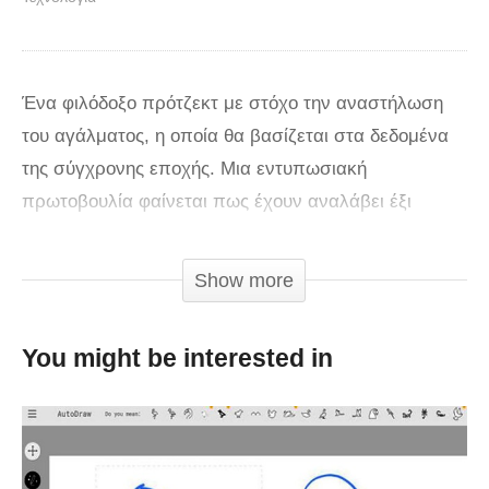
Ένα φιλόδοξο πρότζεκτ με στόχο την αναστήλωση
του αγάλματος, η οποία θα βασίζεται στα δεδομένα
της σύγχρονης εποχής. Μια εντυπωσιακή
πρωτοβουλία φαίνεται πως έχουν αναλάβει έξι
νεαροί επιστήμονες από την Ελλάδα, την Ισπανία,
την Ιταλία και το Ηνωμένο Βασίλειο, ο οποίοι
Show more
επιθυμούν να ξαναχτίσουν το άγαλμα του Κολοσσού
της Ρόδου, ενός από τα επτά θαύματα της
You might be interested in
αρχαιότητας. Ο λόγος για τους Άρη Πάλλα, Χρήστο
Γιαννά, Εράλντ Ντούπι, Ματίλντα Πάλλα, Ομπρέτα
Ιανόνε και Ενρίκε Φερνάντσες, οι οποίοι έχουν
εισηγηθεί την εν λόγω αναστήλωση στο πλαίσιο μιας