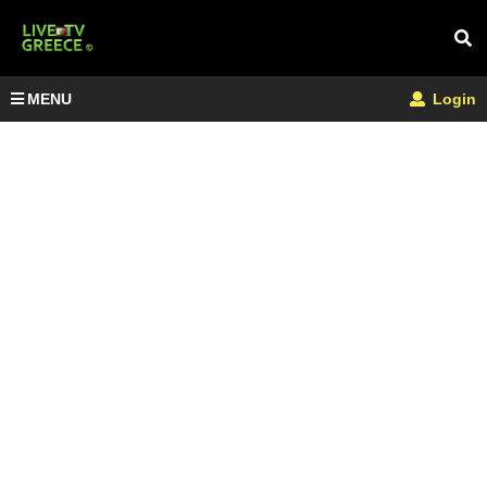
MENU
Login