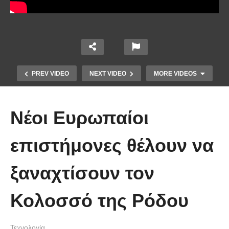
PREV VIDEO
NEXT VIDEO
MORE VIDEOS
Νέοι Ευρωπαίοι
επιστήμονες θέλουν να
ξαναχτίσουν τον
Πώς κατασκευάζεται ένα γιοτ
Κολοσσό της Ρόδου
μήκους 50 μέτρων
Τεχνολογία