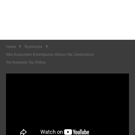
Home
Τεχνολογία
Νέοι Ευρωπαίοι Επιστήμονες Θέλουν Να Ξαναχτίσουν
Τον Κολοσσό Της Ρόδου