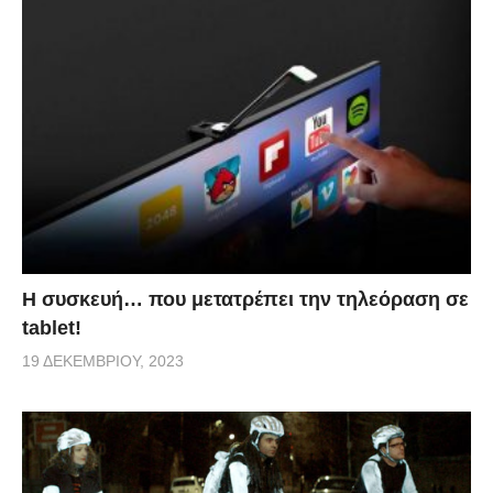
δημιουργήσει μόνο χιλιάδες θέσεις εργασίας, αλλά
και μία επίδραση “Domino” στην οικονομία, η οποία
θα ενισχύεται όλο και με περισσότερες νέες
υποδομές». Η χρηματοδότηση του εν λόγω
εγχειρήματος, ζητείται από τη βοήθεια του ευρύ
κοινού με δωρεές.
via
Η συσκευή… που μετατρέπει την τηλεόραση σε
tablet!
19 ΔΕΚΕΜΒΡΊΟΥ, 2023