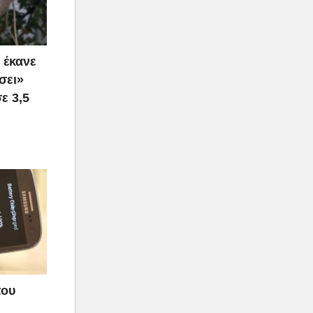
 έκανε
σει»
ε 3,5
που