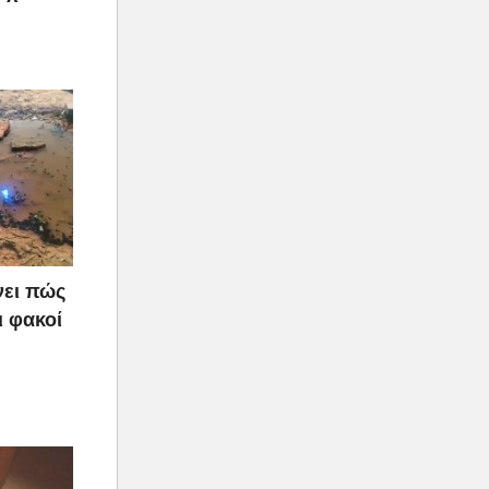
νει πώς
ι φακοί