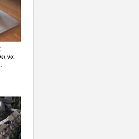
α
ει να
.