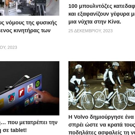
100 μπουλντόζες κατεδαφ
και εξαφανίζουν γέφυρα 
μια νύχτα στην Κίνα.
ς νόμους της φυσικής
ενος κινητήρας των
25 ΔΕΚΕΜΒΡΊΟΥ, 2023
ΟΥ, 2023
Η Volvo δημιούργησε ένα 
… που μετατρέπει την
σπρέι ώστε να κρατά του
σε tablet!
ποδηλάτες ασφαλείς τη ν