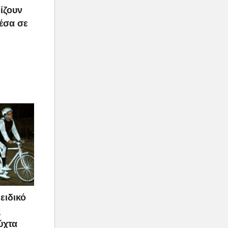
ίζουν
μέσα σε
ειδικό
ς
ύχτα