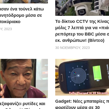
σαν ένα τούνελ κάτω
ινητόδρομο μέσα σε
Το δίκτυο CCTV της Κίνας
τοκύριακο
μόλις 7 λεπτά για να «πιά
Υ, 2023
ρεπόρτερ του BBC μέσα σ
εκ. ανθρώπων! (Βίντεο)
30 ΝΟΕΜΒΡΊΟΥ, 2023
Gadget: Νέες μπαταρίες 
ξαφανίζει ρυτίδες και
φορτίζουν μέσα σε 30